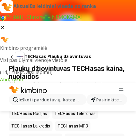
Aktualūs leidiniai visada po ranka
Pridėti į „Chrome“ – NEMOKAMAI
Kimbino programėlė
TECHasas Plaukų džiovintuvas
Visi pasiūlymai vienoje vietoje
Plaukų džiovintuvas TECHasas kaina,
(14,1 tūkst. atsiliepimų)
nuolaidos
Atidarykite
Šiuo pavadinimu neradome jokių rezultatų
Kiti produktai parduotuvėse
Ieškoti parduotuvių, kategorijų, produktų...
Pasirinkite miestą
TECHasas
TECHasas
Radijas
TECHasas
Telefonas
TECHasas
Laikrodis
TECHasas
MP3