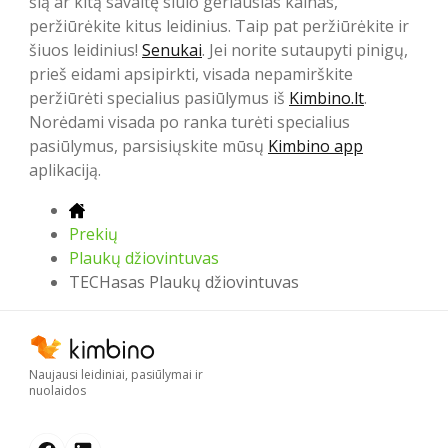
šią ar kitą savaitę siūlo geriausias kainas,
peržiūrėkite kitus leidinius. Taip pat peržiūrėkite ir
šiuos leidinius!
Senukai
. Jei norite sutaupyti pinigų,
prieš eidami apsipirkti, visada nepamirškite
peržiūrėti specialius pasiūlymus iš
Kimbino.lt
.
Norėdami visada po ranka turėti specialius
pasiūlymus, parsisiųskite mūsų
Kimbino app
aplikaciją.
Prekių
Plaukų džiovintuvas
TECHasas Plaukų džiovintuvas
Naujausi leidiniai, pasiūlymai ir
nuolaidos