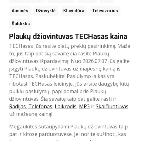
Ausinės
Džiovyklė
Klaviatūra
Televizorius
Šaldiklis
Plaukų džiovintuvas TECHasas kaina
TECHasas jūs rasite platų prekių pasirinkimą. Maža
to, jūs taip pat šią savaitę čia rasite Plaukų
džiovintuvas išpardavimą! Nuo 2026.07.07 jūs galite
įsigyti Plaukų džiovintuvas už mapesnę kainą iš
TECHasas. Paskubėkite! Pasiūlymo laikas yra
ribotas! TECHasas leidinyje, jūs arsite daugybę kitų
puikių pasiūlymų, papildomai prie Plaukų
džiovintuvas. Šią savaitę taip pat galite rasti ir
Radijas
,
Telefonas
,
Laikrodis
,
MP3
ir
Skaičiuotuvas
už mažesnę kainą!
Mėgaukitės sutaupydami Plaukų džiovintuvas taip
pat ir kitose parduotuvėse. Jei norite sužinoti, kas