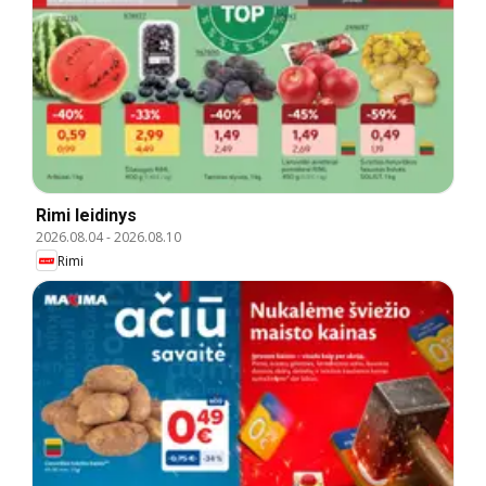
Rimi leidinys
2026.08.04
-
2026.08.10
Rimi