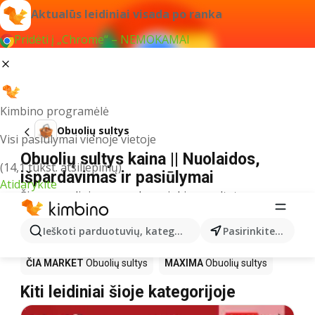
Aktualūs leidiniai visada po ranka
Pridėti į „Chrome“ – NEMOKAMAI
Kimbino programėlė
Obuolių sultys
Visi pasiūlymai vienoje vietoje
Obuolių sultys kaina || Nuolaidos,
(14,1 tūkst. atsiliepimų)
išpardavimas ir pasiūlymai
Atidarykite
Šiuo pavadinimu neradome jokių rezultatų
Akcija Obuolių sultys – kur
Ieškoti parduotuvių, kategorijų, produktų...
Pasirinkite miestą
nusipirkti?
ČIA MARKET
Obuolių sultys
MAXIMA
Obuolių sultys
Kiti leidiniai šioje kategorijoje