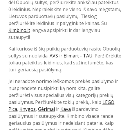
dėl Obuolių sultys, peržiūrėkite anksčiau pateiktus
0 leidinius. Nepraleiskite nė vieno iš savo mėgstamų
Lietuvos parduotuvių pasiūlymų. Tiesiog
peržiūrėkite leidinius ir palyginkite kainas. Su
Kimbino.lt
lengva apsipirkti ir dar lengviau
sutaupyti!
Kai kuriose iš šių puikių parduotuvių rasite Obuolių
sultys su nuolaida:
AVS
ir
Elimart - TAU
. Peržiūrėkite
toliau pateiktus leidinius, kad sužinotumėte, kas
turi geriausią pasiūlymą:
Jei neradote norimo ieškomos prekės pasiūlymo ir
nusprendėte nusipirkti ką nors kita, galite
peržiūrėti visus specialius visų kategorijų prekių
pasiūlymus. Peržiūrėkite tokių prekių, kaip
LEGO
,
Pica
,
Knygos
,
Gėrimai
ir
Kava
išpardavimo
pasiūlymus ir sutaupykite. Kimbino visada randa
geriausius pasiūlymus ir nedelsiant pataria, kaip