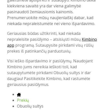
galėtumėte apsipirkti ir sutaupyti. Kimbino dėka
kiekviena savaitė yra dar viena galimybė
pasinaudoti žemiausiomis kainomis.
Prenumeruokite mūsų naujienlaiškį dabar, kad
niekada nepraleistumėte nei vieno išpardavimo.
Geriausias būdas užtikrinti, kad niekada
nepraleisite pasiūlymo – atsisiųsti mūsų
Kimbino
app
programą. Sutaupysite pirkdami visų rūšių
prekes iš patinkančių parduotuvių.
Visi ieško išpardavimo ir pasiūlymų. Naudojant
Kimbino jums nereikia ieškoti toli, kad
sutaupytumėte pirkdami Obuolių sultys ir dar
daugiau! Pasitikėkite Kimbino, kad rastumėte
geriausius pasiūlymus.
Prekių
Obuolių sultys