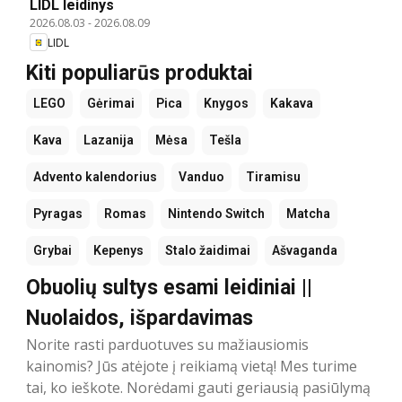
LIDL leidinys
2026.08.03
-
2026.08.09
LIDL
Kiti populiarūs produktai
LEGO
Gėrimai
Pica
Knygos
Kakava
Kava
Lazanija
Mėsa
Tešla
Advento kalendorius
Vanduo
Tiramisu
Pyragas
Romas
Nintendo Switch
Matcha
Grybai
Kepenys
Stalo žaidimai
Ašvaganda
Obuolių sultys esami leidiniai ||
Nuolaidos, išpardavimas
Norite rasti parduotuves su mažiausiomis
kainomis? Jūs atėjote į reikiamą vietą! Mes turime
tai, ko ieškote. Norėdami gauti geriausią pasiūlymą