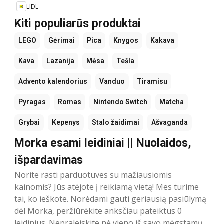
LIDL
Kiti populiarūs produktai
LEGO
Gėrimai
Pica
Knygos
Kakava
Kava
Lazanija
Mėsa
Tešla
Advento kalendorius
Vanduo
Tiramisu
Pyragas
Romas
Nintendo Switch
Matcha
Grybai
Kepenys
Stalo žaidimai
Ašvaganda
Morka esami leidiniai || Nuolaidos,
išpardavimas
Norite rasti parduotuves su mažiausiomis
kainomis? Jūs atėjote į reikiamą vietą! Mes turime
tai, ko ieškote. Norėdami gauti geriausią pasiūlymą
dėl Morka, peržiūrėkite anksčiau pateiktus 0
leidinius. Nepraleiskite nė vieno iš savo mėgstamų