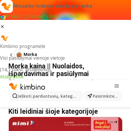
Aktualūs leidiniai visada po ranka
Pridėti į „Chrome“ – NEMOKAMAI
Kimbino programėlė
Morka
Visi pasiūlymai vienoje vietoje
Morka kaina || Nuolaidos,
(14,1 tūkst. atsiliepimų)
išpardavimas ir pasiūlymai
Atidarykite
Šiuo pavadinimu neradome jokių rezultatų
Akcija Morka – kur nusipirkti?
Ieškoti parduotuvių, kategorijų, produktų...
Pasirinkite miestą
ČIA MARKET
Morka
MAXIMA
Morka
Kiti leidiniai šioje kategorijoje