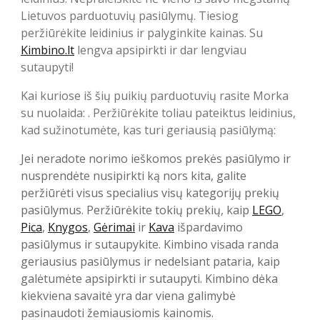
Lietuvos parduotuvių pasiūlymų. Tiesiog
peržiūrėkite leidinius ir palyginkite kainas. Su
Kimbino.lt
lengva apsipirkti ir dar lengviau
sutaupyti!
Kai kuriose iš šių puikių parduotuvių rasite Morka
su nuolaida: . Peržiūrėkite toliau pateiktus leidinius,
kad sužinotumėte, kas turi geriausią pasiūlymą:
Jei neradote norimo ieškomos prekės pasiūlymo ir
nusprendėte nusipirkti ką nors kita, galite
peržiūrėti visus specialius visų kategorijų prekių
pasiūlymus. Peržiūrėkite tokių prekių, kaip
LEGO
,
Pica
,
Knygos
,
Gėrimai
ir
Kava
išpardavimo
pasiūlymus ir sutaupykite. Kimbino visada randa
geriausius pasiūlymus ir nedelsiant pataria, kaip
galėtumėte apsipirkti ir sutaupyti. Kimbino dėka
kiekviena savaitė yra dar viena galimybė
pasinaudoti žemiausiomis kainomis.