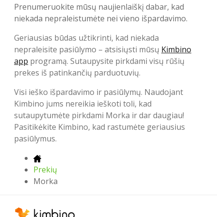
Prenumeruokite mūsų naujienlaiškį dabar, kad
niekada nepraleistumėte nei vieno išpardavimo.
Geriausias būdas užtikrinti, kad niekada
nepraleisite pasiūlymo – atsisiųsti mūsų
Kimbino
app
programą. Sutaupysite pirkdami visų rūšių
prekes iš patinkančių parduotuvių.
Visi ieško išpardavimo ir pasiūlymų. Naudojant
Kimbino jums nereikia ieškoti toli, kad
sutaupytumėte pirkdami Morka ir dar daugiau!
Pasitikėkite Kimbino, kad rastumėte geriausius
pasiūlymus.
Prekių
Morka