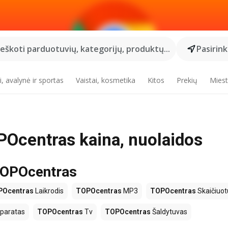
Ieškoti parduotuvių, kategorijų, produktų...
Pasirin
, avalynė ir sportas
Vaistai, kosmetika
Kitos
Prekių
Miest
Ocentras kaina, nuolaidos
 TOPOcentras
POcentras
Laikrodis
TOPOcentras
MP3
TOPOcentras
Skaičiuot
paratas
TOPOcentras
Tv
TOPOcentras
Šaldytuvas