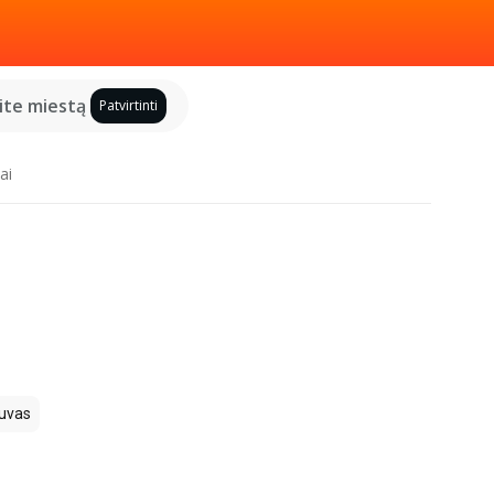
kite miestą
Patvirtinti
ai
uvas