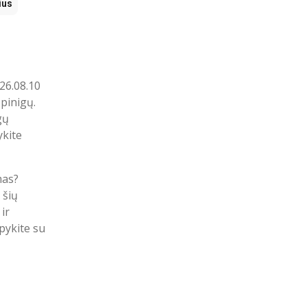
ius
26.08.10
pinigų.
gų
ykite
mas?
 šių
ir
upykite su