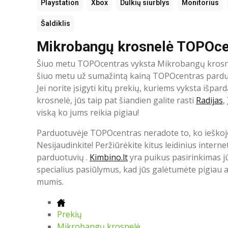
Playstation
Xbox
Dulkių siurblys
Monitorius
Šaldiklis
Mikrobangų krosnelė TOPOce
Šiuo metu TOPOcentras vyksta Mikrobangų krosne
šiuo metu už sumažintą kainą TOPOcentras parduot
Jei norite įsigyti kitų prekių, kuriems vyksta išp
krosnelė, jūs taip pat šiandien galite rasti
Radijas
,
viską ko jums reikia pigiau!
Parduotuvėje TOPOcentras neradote to, ko ieškoj
Nesijaudinkite! Peržiūrėkite kitus leidinius internet
parduotuvių .
Kimbino.lt
yra puikus pasirinkimas jū
specialius pasiūlymus, kad jūs galėtumėte pigiau a
mumis.
Prekių
Mikrobangų krosnelė