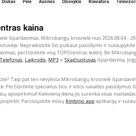
Diskas
Pelė
Ausinės
Džiovyklė
Klaviatūra
Televizor
ntras kaina
lė išpardavimas. Mikrobangų krosnelė nuo 2026.08.04 - 20
uvėje. Nepraleiskite šio puikaus pasiūlymo ir sutaupykite 
ardavimas, peržiūrėkite visą TOPOcentras leidinį. Be Mikroban
Telefonas
,
Laikrodis
,
MP3
ir
Skaičiuotuvas
išpardavimą. Įsig
ote? Taip pat ten nevyksta Mikrobangų krosnelė išpardavi
e. Peržiūrėkite specialius šios ir kitos savaitės pasiūlymus iš
sų apsipirkimui! Kiekvieną dieną jis surenka visas nuolaidas 
psipirkti. Parsisiųskite mūsų
Kimbino app
aplikaciją ir suta