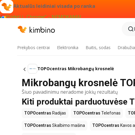
Aktualūs leidiniai visada po ranka
Pridėti į „Chrome“ – NEMOKAMAI
Prekybos centrai
Elektronika
Buitis, sodas
Drabužiai
TOPOcentras Mikrobangų krosnelė
Mikrobangų krosnelė TOP
Šiuo pavadinimu neradome jokių rezultatų
Kiti produktai parduotuvėse
TOPOcentras
Radijas
TOPOcentras
Telefonas
TO
TOPOcentras
Skalbimo mašina
TOPOcentras
Kavos a