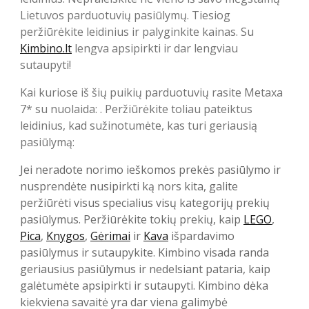
Lietuvos parduotuvių pasiūlymų. Tiesiog
peržiūrėkite leidinius ir palyginkite kainas. Su
Kimbino.lt
lengva apsipirkti ir dar lengviau
sutaupyti!
Kai kuriose iš šių puikių parduotuvių rasite Metaxa
7* su nuolaida: . Peržiūrėkite toliau pateiktus
leidinius, kad sužinotumėte, kas turi geriausią
pasiūlymą:
Jei neradote norimo ieškomos prekės pasiūlymo ir
nusprendėte nusipirkti ką nors kita, galite
peržiūrėti visus specialius visų kategorijų prekių
pasiūlymus. Peržiūrėkite tokių prekių, kaip
LEGO
,
Pica
,
Knygos
,
Gėrimai
ir
Kava
išpardavimo
pasiūlymus ir sutaupykite. Kimbino visada randa
geriausius pasiūlymus ir nedelsiant pataria, kaip
galėtumėte apsipirkti ir sutaupyti. Kimbino dėka
kiekviena savaitė yra dar viena galimybė