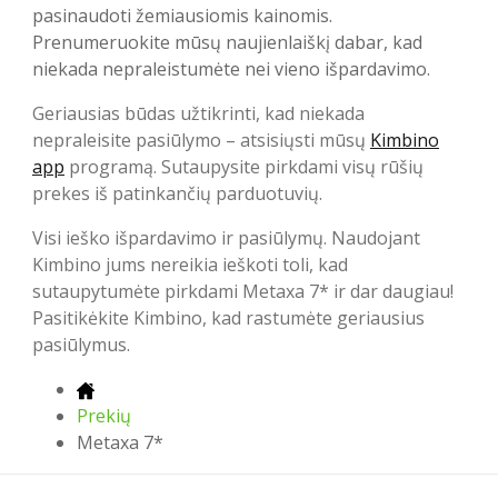
pasinaudoti žemiausiomis kainomis.
Prenumeruokite mūsų naujienlaiškį dabar, kad
niekada nepraleistumėte nei vieno išpardavimo.
Geriausias būdas užtikrinti, kad niekada
nepraleisite pasiūlymo – atsisiųsti mūsų
Kimbino
app
programą. Sutaupysite pirkdami visų rūšių
prekes iš patinkančių parduotuvių.
Visi ieško išpardavimo ir pasiūlymų. Naudojant
Kimbino jums nereikia ieškoti toli, kad
sutaupytumėte pirkdami Metaxa 7* ir dar daugiau!
Pasitikėkite Kimbino, kad rastumėte geriausius
pasiūlymus.
Prekių
Metaxa 7*