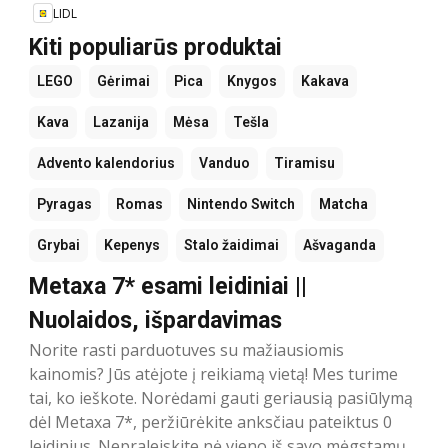
LIDL
Kiti populiarūs produktai
LEGO
Gėrimai
Pica
Knygos
Kakava
Kava
Lazanija
Mėsa
Tešla
Advento kalendorius
Vanduo
Tiramisu
Pyragas
Romas
Nintendo Switch
Matcha
Grybai
Kepenys
Stalo žaidimai
Ašvaganda
Metaxa 7* esami leidiniai ||
Nuolaidos, išpardavimas
Norite rasti parduotuves su mažiausiomis
kainomis? Jūs atėjote į reikiamą vietą! Mes turime
tai, ko ieškote. Norėdami gauti geriausią pasiūlymą
dėl Metaxa 7*, peržiūrėkite anksčiau pateiktus 0
leidinius. Nepraleiskite nė vieno iš savo mėgstamų