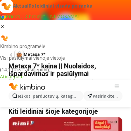
Aktualūs leidiniai visada po ranka
Pridėti į „Chrome“ – NEMOKAMAI
Kimbino programėlė
Metaxa 7*
Visi pasiūlymai vienoje vietoje
Metaxa 7* kaina || Nuolaidos,
(14,1 tūkst. atsiliepimų)
išpardavimas ir pasiūlymai
Atidarykite
Šiuo pavadinimu neradome jokių rezultatų
Akcija Metaxa 7* – kur nusipirkti?
Ieškoti parduotuvių, kategorijų, produktų...
Pasirinkite miestą
ČIA MARKET
Metaxa 7*
MAXIMA
Metaxa 7*
Kiti leidiniai šioje kategorijoje