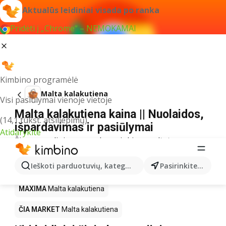
Aktualūs leidiniai visada po ranka
Pridėti į „Chrome“ – NEMOKAMAI
Kimbino programėlė
Malta kalakutiena
Visi pasiūlymai vienoje vietoje
Malta kalakutiena kaina || Nuolaidos,
(14,1 tūkst. atsiliepimų)
išpardavimas ir pasiūlymai
Atidarykite
Šiuo pavadinimu neradome jokių rezultatų
Akcija Malta kalakutiena – kur
Ieškoti parduotuvių, kategorijų, produktų...
Pasirinkite miestą
nusipirkti?
MAXIMA
Malta kalakutiena
ČIA MARKET
Malta kalakutiena