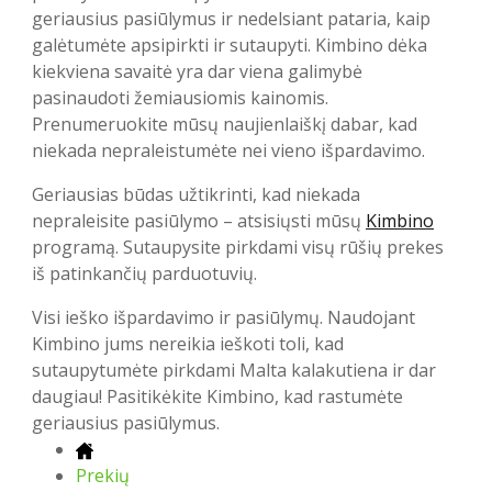
geriausius pasiūlymus ir nedelsiant pataria, kaip
galėtumėte apsipirkti ir sutaupyti. Kimbino dėka
kiekviena savaitė yra dar viena galimybė
pasinaudoti žemiausiomis kainomis.
Prenumeruokite mūsų naujienlaiškį dabar, kad
niekada nepraleistumėte nei vieno išpardavimo.
Geriausias būdas užtikrinti, kad niekada
nepraleisite pasiūlymo – atsisiųsti mūsų
Kimbino
programą. Sutaupysite pirkdami visų rūšių prekes
iš patinkančių parduotuvių.
Visi ieško išpardavimo ir pasiūlymų. Naudojant
Kimbino jums nereikia ieškoti toli, kad
sutaupytumėte pirkdami Malta kalakutiena ir dar
daugiau! Pasitikėkite Kimbino, kad rastumėte
geriausius pasiūlymus.
Prekių