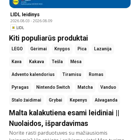
LIDL leidinys
2026.08.03
-
2026.08.09
LIDL
Kiti populiarūs produktai
LEGO
Gėrimai
Knygos
Pica
Lazanija
Kava
Kakava
Tešla
Mėsa
Advento kalendorius
Tiramisu
Romas
Pyragas
Nintendo Switch
Matcha
Vanduo
Stalo žaidimai
Grybai
Kepenys
Ašvaganda
Malta kalakutiena esami leidiniai ||
Nuolaidos, išpardavimas
Norite rasti parduotuves su mažiausiomis