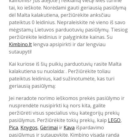
kainomis? Jūs atėjote į reikiamą vietą! Mes turime
tai, ko ieškote. Norėdami gauti geriausią pasiūlymą
dėl Malta kalakutiena, peržiūrėkite anksčiau
pateiktus 0 leidinius. Nepraleiskite nė vieno iš savo
mėgstamų Lietuvos parduotuvių pasiūlymų. Tiesiog
peržiūrėkite leidinius ir palyginkite kainas. Su
Kimbino.lt
lengva apsipirkti ir dar lengviau
sutaupyti!
Kai kuriose iš šių puikių parduotuvių rasite Malta
kalakutiena su nuolaida: . Peržiūrėkite toliau
pateiktus leidinius, kad sužinotumėte, kas turi
geriausią pasiūlymą:
Jei neradote norimo ieškomos prekės pasiūlymo ir
nusprendėte nusipirkti ką nors kita, galite
peržiūrėti visus specialius visų kategorijų prekių
pasiūlymus. Peržiūrėkite tokių prekių, kaip
LEGO
,
Pica
,
Knygos
,
Gėrimai
ir
Kava
išpardavimo
pasiūlymus ir sutaupykite. Kimbino visada randa