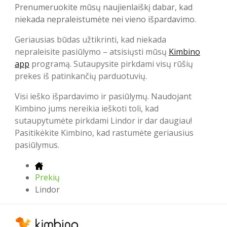
Prenumeruokite mūsų naujienlaiškį dabar, kad
niekada nepraleistumėte nei vieno išpardavimo.
Geriausias būdas užtikrinti, kad niekada
nepraleisite pasiūlymo – atsisiųsti mūsų
Kimbino
app
programą. Sutaupysite pirkdami visų rūšių
prekes iš patinkančių parduotuvių.
Visi ieško išpardavimo ir pasiūlymų. Naudojant
Kimbino jums nereikia ieškoti toli, kad
sutaupytumėte pirkdami Lindor ir dar daugiau!
Pasitikėkite Kimbino, kad rastumėte geriausius
pasiūlymus.
Prekių
Lindor