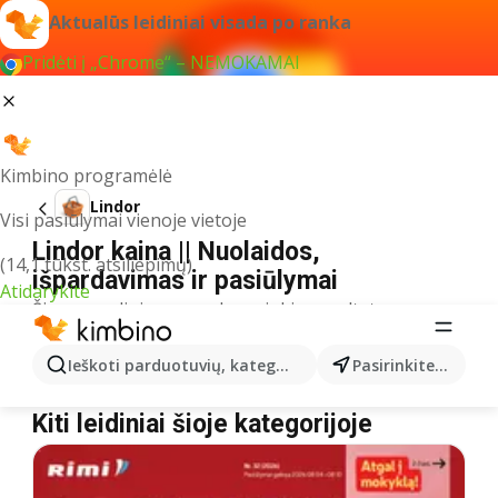
Aktualūs leidiniai visada po ranka
Pridėti į „Chrome“ – NEMOKAMAI
Kimbino programėlė
Lindor
Visi pasiūlymai vienoje vietoje
Lindor kaina || Nuolaidos,
(14,1 tūkst. atsiliepimų)
išpardavimas ir pasiūlymai
Atidarykite
Šiuo pavadinimu neradome jokių rezultatų
Akcija Lindor – kur nusipirkti?
Ieškoti parduotuvių, kategorijų, produktų...
Pasirinkite miestą
ČIA MARKET
Lindor
MAXIMA
Lindor
Kiti leidiniai šioje kategorijoje