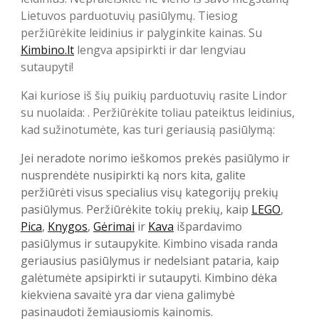
Lietuvos parduotuvių pasiūlymų. Tiesiog
peržiūrėkite leidinius ir palyginkite kainas. Su
Kimbino.lt
lengva apsipirkti ir dar lengviau
sutaupyti!
Kai kuriose iš šių puikių parduotuvių rasite Lindor
su nuolaida: . Peržiūrėkite toliau pateiktus leidinius,
kad sužinotumėte, kas turi geriausią pasiūlymą:
Jei neradote norimo ieškomos prekės pasiūlymo ir
nusprendėte nusipirkti ką nors kita, galite
peržiūrėti visus specialius visų kategorijų prekių
pasiūlymus. Peržiūrėkite tokių prekių, kaip
LEGO
,
Pica
,
Knygos
,
Gėrimai
ir
Kava
išpardavimo
pasiūlymus ir sutaupykite. Kimbino visada randa
geriausius pasiūlymus ir nedelsiant pataria, kaip
galėtumėte apsipirkti ir sutaupyti. Kimbino dėka
kiekviena savaitė yra dar viena galimybė
pasinaudoti žemiausiomis kainomis.