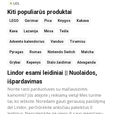
LIDL
Kiti populiarūs produktai
LEGO
Gėrimai
Pica
Knygos
Kakava
Kava
Lazanija
Mėsa
Tešla
Advento kalendorius
Vanduo
Tiramisu
Pyragas
Romas
Nintendo Switch
Matcha
Grybai
Kepenys
Stalo žaidimai
Ašvaganda
Lindor esami leidiniai || Nuolaidos,
išpardavimas
Norite rasti parduotuves su mažiausiomis
kainomis? Jūs atėjote į reikiamą vietą! Mes turime
tai, ko ieškote. Norėdami gauti geriausią pasiūlymą
dėl Lindor, peržiūrėkite anksčiau pateiktus 0
leidinius. Nepraleiskite nė vieno iš savo mėgstamų