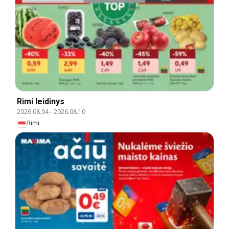
Rimi leidinys
2026.08.04
-
2026.08.10
Rimi