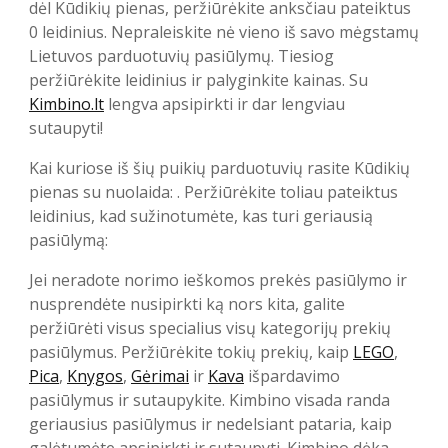
dėl Kūdikių pienas, peržiūrėkite anksčiau pateiktus
0 leidinius. Nepraleiskite nė vieno iš savo mėgstamų
Lietuvos parduotuvių pasiūlymų. Tiesiog
peržiūrėkite leidinius ir palyginkite kainas. Su
Kimbino.lt
lengva apsipirkti ir dar lengviau
sutaupyti!
Kai kuriose iš šių puikių parduotuvių rasite Kūdikių
pienas su nuolaida: . Peržiūrėkite toliau pateiktus
leidinius, kad sužinotumėte, kas turi geriausią
pasiūlymą:
Jei neradote norimo ieškomos prekės pasiūlymo ir
nusprendėte nusipirkti ką nors kita, galite
peržiūrėti visus specialius visų kategorijų prekių
pasiūlymus. Peržiūrėkite tokių prekių, kaip
LEGO
,
Pica
,
Knygos
,
Gėrimai
ir
Kava
išpardavimo
pasiūlymus ir sutaupykite. Kimbino visada randa
geriausius pasiūlymus ir nedelsiant pataria, kaip