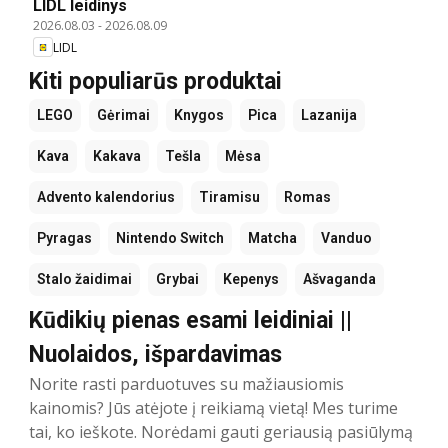
LIDL leidinys
2026.08.03
-
2026.08.09
LIDL
Kiti populiarūs produktai
LEGO
Gėrimai
Knygos
Pica
Lazanija
Kava
Kakava
Tešla
Mėsa
Advento kalendorius
Tiramisu
Romas
Pyragas
Nintendo Switch
Matcha
Vanduo
Stalo žaidimai
Grybai
Kepenys
Ašvaganda
Kūdikių pienas esami leidiniai ||
Nuolaidos, išpardavimas
Norite rasti parduotuves su mažiausiomis
kainomis? Jūs atėjote į reikiamą vietą! Mes turime
tai, ko ieškote. Norėdami gauti geriausią pasiūlymą