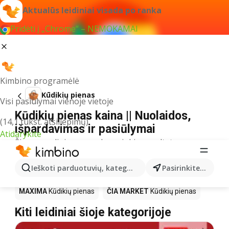
Aktualūs leidiniai visada po ranka
Pridėti į „Chrome“ – NEMOKAMAI
Kimbino programėlė
Kūdikių pienas
Visi pasiūlymai vienoje vietoje
Kūdikių pienas kaina || Nuolaidos,
(14,1 tūkst. atsiliepimų)
išpardavimas ir pasiūlymai
Atidarykite
Šiuo pavadinimu neradome jokių rezultatų
Akcija Kūdikių pienas – kur
Ieškoti parduotuvių, kategorijų, produktų...
Pasirinkite miestą
nusipirkti?
MAXIMA
Kūdikių pienas
ČIA MARKET
Kūdikių pienas
Kiti leidiniai šioje kategorijoje