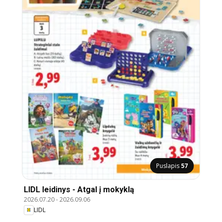
Puslapis
57
LIDL leidinys - Atgal į mokyklą
2026.07.20
-
2026.09.06
LIDL