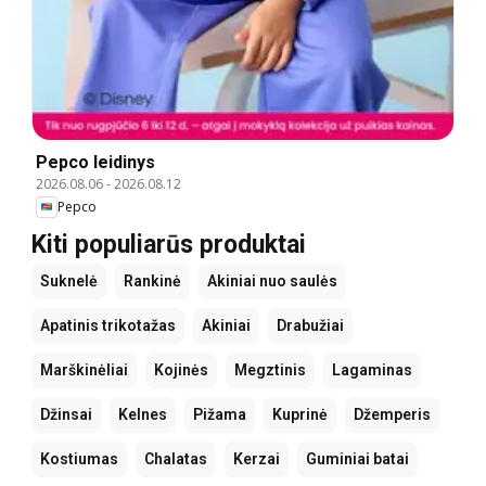
Pepco leidinys
2026.08.06
-
2026.08.12
Pepco
Kiti populiarūs produktai
Suknelė
Rankinė
Akiniai nuo saulės
Apatinis trikotažas
Akiniai
Drabužiai
Marškinėliai
Kojinės
Megztinis
Lagaminas
Džinsai
Kelnes
Pižama
Kuprinė
Džemperis
Kostiumas
Chalatas
Kerzai
Guminiai batai