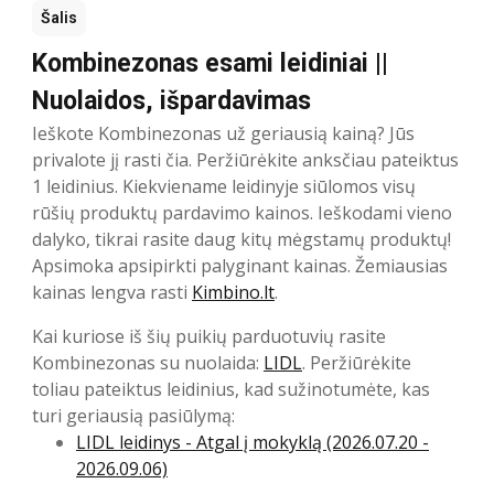
Šalis
Kombinezonas esami leidiniai ||
Nuolaidos, išpardavimas
Ieškote Kombinezonas už geriausią kainą? Jūs
privalote jį rasti čia. Peržiūrėkite anksčiau pateiktus
1 leidinius. Kiekviename leidinyje siūlomos visų
rūšių produktų pardavimo kainos. Ieškodami vieno
dalyko, tikrai rasite daug kitų mėgstamų produktų!
Apsimoka apsipirkti palyginant kainas. Žemiausias
kainas lengva rasti
Kimbino.lt
.
Kai kuriose iš šių puikių parduotuvių rasite
Kombinezonas su nuolaida:
LIDL
. Peržiūrėkite
toliau pateiktus leidinius, kad sužinotumėte, kas
turi geriausią pasiūlymą:
LIDL leidinys - Atgal į mokyklą (2026.07.20 -
2026.09.06)