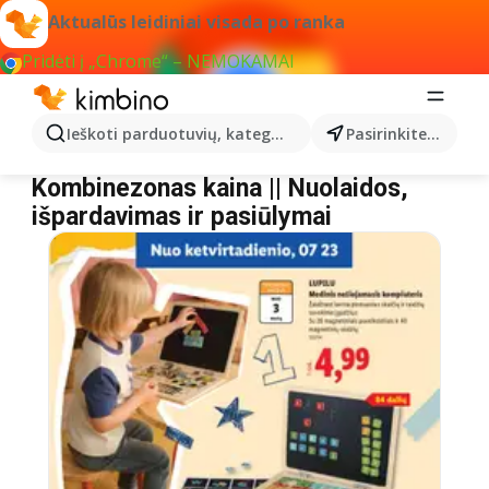
Aktualūs leidiniai visada po ranka
Pridėti į „Chrome“ – NEMOKAMAI
Ieškoti parduotuvių, kategorijų, produktų...
Pasirinkite miestą
Kombinezonas
Kombinezonas kaina || Nuolaidos,
išpardavimas ir pasiūlymai