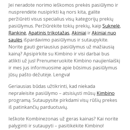
Jei neradote norimo ieškomos prekės pasiūlymo ir
nusprendėte nusipirkti ką nors kita, galite
peržiūrėti visus specialius visų kategorijų prekių
pasiūlymus. Peržiūrėkite tokių prekių, kaip
Suknelė
,
Rankinė
,
Apatinis trikotažas
,
Akiniai
ir
Akiniai nuo
saulės
išpardavimo pasiūlymus ir sutaupykite.
Norite gauti geriausius pasiūlymus už mažiausią
kainą? Apsipirkite su Kimbino ir visi darbai bus
atlikti už jus! Prenumeruokite Kimbino naujienlaiškį
ir mes jus informuosime apie būsimus pasiūlymus
jūsų pašto dėžutėje. Lengva!
Geriausias būdas užtikrinti, kad niekada
nepraleisite pasiūlymo – atsisiųsti mūsų
Kimbino
programą. Sutaupysite pirkdami visų rūšių prekes
iš patinkančių parduotuvių.
Ieškote Kombinezonas už geras kainas? Kai norite
palyginti ir sutaupyti – pasitikėkite Kimbino!