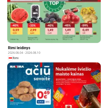
Rimi leidinys
2026.08.04
-
2026.08.10
Rimi