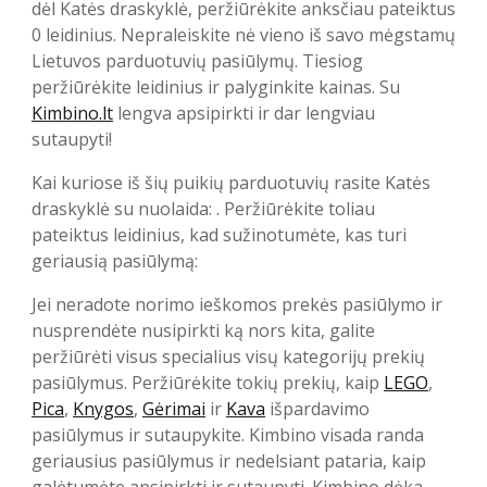
dėl Katės draskyklė, peržiūrėkite anksčiau pateiktus
0 leidinius. Nepraleiskite nė vieno iš savo mėgstamų
Lietuvos parduotuvių pasiūlymų. Tiesiog
peržiūrėkite leidinius ir palyginkite kainas. Su
Kimbino.lt
lengva apsipirkti ir dar lengviau
sutaupyti!
Kai kuriose iš šių puikių parduotuvių rasite Katės
draskyklė su nuolaida: . Peržiūrėkite toliau
pateiktus leidinius, kad sužinotumėte, kas turi
geriausią pasiūlymą:
Jei neradote norimo ieškomos prekės pasiūlymo ir
nusprendėte nusipirkti ką nors kita, galite
peržiūrėti visus specialius visų kategorijų prekių
pasiūlymus. Peržiūrėkite tokių prekių, kaip
LEGO
,
Pica
,
Knygos
,
Gėrimai
ir
Kava
išpardavimo
pasiūlymus ir sutaupykite. Kimbino visada randa
geriausius pasiūlymus ir nedelsiant pataria, kaip