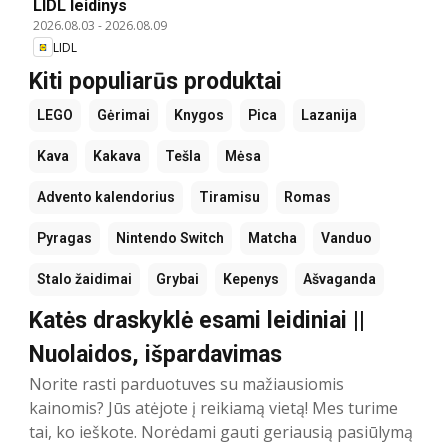
LIDL leidinys
2026.08.03
-
2026.08.09
LIDL
Kiti populiarūs produktai
LEGO
Gėrimai
Knygos
Pica
Lazanija
Kava
Kakava
Tešla
Mėsa
Advento kalendorius
Tiramisu
Romas
Pyragas
Nintendo Switch
Matcha
Vanduo
Stalo žaidimai
Grybai
Kepenys
Ašvaganda
Katės draskyklė esami leidiniai ||
Nuolaidos, išpardavimas
Norite rasti parduotuves su mažiausiomis
kainomis? Jūs atėjote į reikiamą vietą! Mes turime
tai, ko ieškote. Norėdami gauti geriausią pasiūlymą