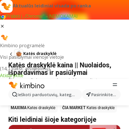
Aktualūs leidiniai visada po ranka
Pridėti į „Chrome“ – NEMOKAMAI
Kimbino programėlė
Katės draskyklė
Visi pasiūlymai vienoje vietoje
Katės draskyklė kaina || Nuolaidos,
(14,1 tūkst. atsiliepimų)
išpardavimas ir pasiūlymai
Atidarykite
Šiuo pavadinimu neradome jokių rezultatų
Akcija Katės draskyklė – kur
Ieškoti parduotuvių, kategorijų, produktų...
Pasirinkite miestą
nusipirkti?
MAXIMA
Katės draskyklė
ČIA MARKET
Katės draskyklė
Kiti leidiniai šioje kategorijoje