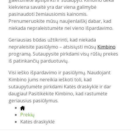
galėtumėte apsipirkti ir sutaupyti. Kimbino dėka
kiekviena savaitė yra dar viena galimybė
pasinaudoti žemiausiomis kainomis.
Prenumeruokite mūsų naujienlaiškį dabar, kad
niekada nepraleistumėte nei vieno išpardavimo.
Geriausias būdas užtikrinti, kad niekada
nepraleisite pasiūlymo – atsisiųsti mūsų
Kimbino
programą. Sutaupysite pirkdami visų rūšių prekes
iš patinkančių parduotuvių.
Visi ieško išpardavimo ir pasiūlymų. Naudojant
Kimbino jums nereikia ieškoti toli, kad
sutaupytumėte pirkdami Katės draskyklė ir dar
daugiau! Pasitikėkite Kimbino, kad rastumėte
geriausius pasiūlymus.
Prekių
Katės draskyklė