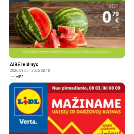
AIBE leidinys
2026.08.06
-
2026.08.18
AIBE