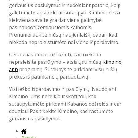
geriausius pasiūlymus ir nedelsiant pataria, kaip
galėtumėte apsipirkti ir sutaupyti. Kimbino dėka
kiekviena savaitė yra dar viena galimybė
pasinaudoti žemiausiomis kainomis.
Prenumeruokite mūsų naujienlaiškį dabar, kad
niekada nepraleistumėte nei vieno išpardavimo.
Geriausias būdas užtikrinti, kad niekada
nepraleisite pasiūlymo – atsisiųsti mūsų
Kimbino
app
programą. Sutaupysite pirkdami visų rūšių
prekes iš patinkančių parduotuvių.
Visi ieško išpardavimo ir pasiūlymų. Naudojant
Kimbino jums nereikia ieškoti toli, kad
sutaupytumėte pirkdami Kabanos dešrelės ir dar
daugiau! Pasitikėkite Kimbino, kad rastumėte
geriausius pasiūlymus.