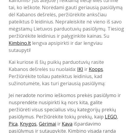
kainomis? Jūs atėjote į reikiamą vietą! Mes turime
tai, ko ieškote. Norėdami gauti geriausią pasiūlymą
dėl Kabanos dešrelės, peržiūrėkite anksčiau
pateiktus 0 leidinius. Nepraleiskite nė vieno iš savo
mėgstamų Lietuvos parduotuvių pasiūlymų. Tiesiog
peržiūrėkite leidinius ir palyginkite kainas. Su
Kimbino.lt
lengva apsipirkti ir dar lengviau
sutaupyti!
Kai kuriose iš šių puikių parduotuvių rasite
Kabanos dešrelės su nuolaida:
IKI
ir
Koops
.
Peržiūrėkite toliau pateiktus leidinius, kad
sužinotumėte, kas turi geriausią pasiūlymą:
Jei neradote norimo ieškomos prekės pasiūlymo ir
nusprendėte nusipirkti ką nors kita, galite
peržiūrėti visus specialius visų kategorijų prekių
pasiūlymus. Peržiūrėkite tokių prekių, kaip
LEGO
,
Pica
,
Knygos
,
Gėrimai
ir
Kava
išpardavimo
pasiūlymus ir sutaupykite. Kimbino visada randa