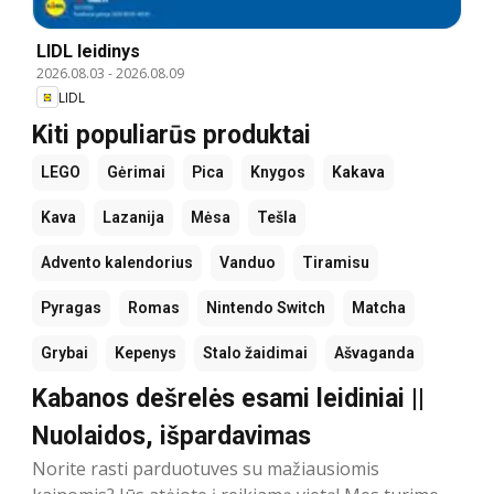
LIDL leidinys
2026.08.03
-
2026.08.09
LIDL
Kiti populiarūs produktai
LEGO
Gėrimai
Pica
Knygos
Kakava
Kava
Lazanija
Mėsa
Tešla
Advento kalendorius
Vanduo
Tiramisu
Pyragas
Romas
Nintendo Switch
Matcha
Grybai
Kepenys
Stalo žaidimai
Ašvaganda
Kabanos dešrelės esami leidiniai ||
Nuolaidos, išpardavimas
Norite rasti parduotuves su mažiausiomis