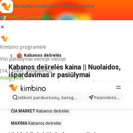
Aktualūs leidiniai visada po ranka
Pridėti į „Chrome“ – NEMOKAMAI
Kimbino programėlė
Kabanos dešrelės
Visi pasiūlymai vienoje vietoje
Kabanos dešrelės kaina || Nuolaidos,
(14,1 tūkst. atsiliepimų)
išpardavimas ir pasiūlymai
Atidarykite
Šiuo pavadinimu neradome jokių rezultatų
Akcija Kabanos dešrelės – kur
Ieškoti parduotuvių, kategorijų, produktų...
Pasirinkite miestą
nusipirkti?
ČIA MARKET
Kabanos dešrelės
MAXIMA
Kabanos dešrelės