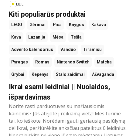
LIDL
Kiti populiarūs produktai
LEGO
Gėrimai
Pica
Knygos
Kakava
Kava
Lazanija
Mėsa
Tešla
Advento kalendorius
Vanduo
Tiramisu
Pyragas
Romas
Nintendo Switch
Matcha
Grybai
Kepenys
Stalo žaidimai
Ašvaganda
Ikrai esami leidiniai || Nuolaidos,
išpardavimas
Norite rasti parduotuves su mažiausiomis
kainomis? Jūs atėjote į reikiamą vietą! Mes turime
tai, ko ieškote. Norėdami gauti geriausią pasiūlymą
dėl Ikrai, peržiūrėkite anksčiau pateiktus 0 leidinius.
Nepraleiskite nė vieno iš savo mėgstamų Lietuvos