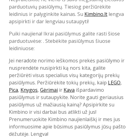
parduotuvių pasiūlymų. Tiesiog peržiūrėkite
leidinius ir palyginkite kainas. Su
Kimbino.lt
lengva
apsipirkti ir dar lengviau sutaupyti!
Puiki naujiena! Ikrai pasiūlymus galite rasti šiose
parduotuvėse: . Stebėkite pasiūlymus šiuose
leidiniuose:
Jei neradote norimo ieškomos prekės pasiūlymo ir
nusprendėte nusipirkti ką nors kita, galite
peržiūrėti visus specialius visų kategorijų prekių
pasiūlymus. Peržiūrėkite tokių prekių, kaip
LEGO
,
Pica
,
Knygos
,
Gėrimai
ir
Kava
išpardavimo
pasiūlymus ir sutaupykite. Norite gauti geriausius
pasiūlymus už mažiausią kainą? Apsipirkite su
Kimbino ir visi darbai bus atlikti už jus!
Prenumeruokite Kimbino naujienlaiškį ir mes jus
informuosime apie būsimus pasiūlymus jūsų pašto
dėžutėje. Lengva!