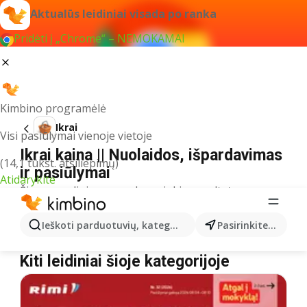
Aktualūs leidiniai visada po ranka
Pridėti į „Chrome“ – NEMOKAMAI
Kimbino programėlė
Ikrai
Visi pasiūlymai vienoje vietoje
Ikrai kaina || Nuolaidos, išpardavimas
(14,1 tūkst. atsiliepimų)
ir pasiūlymai
Atidarykite
Šiuo pavadinimu neradome jokių rezultatų
Akcija Ikrai – kur nusipirkti?
Ieškoti parduotuvių, kategorijų, produktų...
Pasirinkite miestą
ČIA MARKET
Ikrai
MAXIMA
Ikrai
Kiti leidiniai šioje kategorijoje