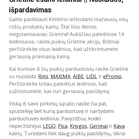
išpardavimas
Galite pasikliauti Kimbino ieškodami mažiausių visų
rūšių produktų kainų. Štai šios dienos
mėgstamiausias: Grietinė! Aukščiau pateiktose 14
leidiniuose, rasite puikių Grietinė akcijų. Būtinai
peržiūrėkite visus leidinius, kad užtikrintumėte
geriausią prieinamą kainą.
Kai kuriose iš šių puikių parduotuvių rasite Grietinė
su nuolaida:
Rimi
,
MAXIMA
,
AIBE
,
LIDL
ir
ePromo
.
Peržiūrėkite toliau pateiktus leidinius, kad
sužinotumėte, kas turi geriausią pasiūlymą:
Viską iš savo pirkinių sąrašo rasite čia pat,
spustelėję bet kurią parduotuvę ir naršydami
parduotuvės leidinius. Pavyzdžiui, kodėl
neperžiūrėjus
LEGO
,
Pica
,
Knygos
,
Gėrimai
ir
Kava
kainų. Turėdami tiek daug puikių pasiūlymų, tikrai