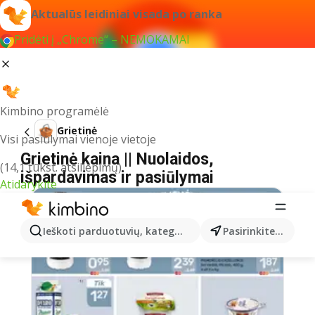
Aktualūs leidiniai visada po ranka
Pridėti į „Chrome“ – NEMOKAMAI
Kimbino programėlė
Grietinė
Visi pasiūlymai vienoje vietoje
Grietinė kaina || Nuolaidos,
(14,1 tūkst. atsiliepimų)
išpardavimas ir pasiūlymai
Atidarykite
Ieškoti parduotuvių, kategorijų, produktų...
Pasirinkite miestą