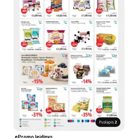
Puslapis
2
ePromo leidinys