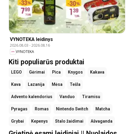
VYNOTEKA leidinys
2026.08.03
-
2026.08.16
VYNOTEKA
Kiti populiarūs produktai
LEGO
Gėrimai
Pica
Knygos
Kakava
Kava
Lazanija
Mėsa
Tešla
Advento kalendorius
Vanduo
Tiramisu
Pyragas
Romas
Nintendo Switch
Matcha
Grybai
Kepenys
Stalo žaidimai
Ašvaganda
Grietinė esami leidiniai || Nuolaidos,