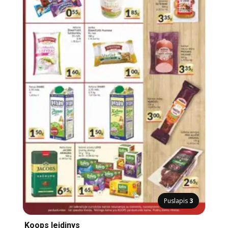
Puslapis
3
Koops leidinys