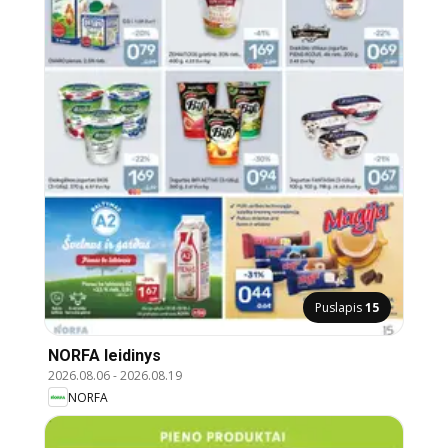
Puslapis
15
NORFA leidinys
2026.08.06
-
2026.08.19
NORFA