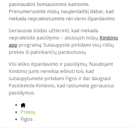
pasinaudoti žemiausiomis kainomis.
Prenumeruokite mūsų naujienlaiškį dabar, kad
niekada nepraleistumėte nei vieno išpardavimo.
Geriausias būdas užtikrinti, kad niekada
nepraleisite pasiūlymo – atsisiųsti mūsų
Kimbino
app
programą. Sutaupysite pirkdami visų rūšių
prekes iš patinkančių parduotuvių.
Visi ieško išpardavimo ir pasiūlymų. Naudojant
Kimbino jums nereikia ieškoti toli, kad
sutaupytumėte pirkdami Figos ir dar daugiau!
Pasitikėkite Kimbino, kad rastumėte geriausius
pasiūlymus.
Prekių
Figos