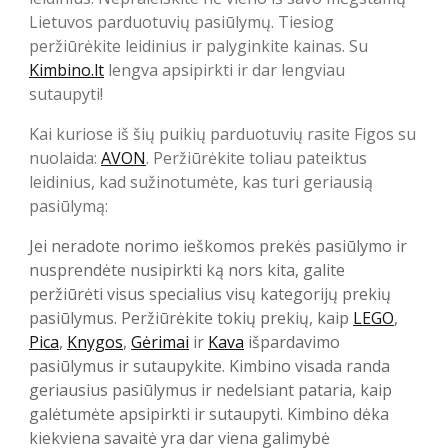
Lietuvos parduotuvių pasiūlymų. Tiesiog
peržiūrėkite leidinius ir palyginkite kainas. Su
Kimbino.lt
lengva apsipirkti ir dar lengviau
sutaupyti!
Kai kuriose iš šių puikių parduotuvių rasite Figos su
nuolaida:
AVON
. Peržiūrėkite toliau pateiktus
leidinius, kad sužinotumėte, kas turi geriausią
pasiūlymą:
Jei neradote norimo ieškomos prekės pasiūlymo ir
nusprendėte nusipirkti ką nors kita, galite
peržiūrėti visus specialius visų kategorijų prekių
pasiūlymus. Peržiūrėkite tokių prekių, kaip
LEGO
,
Pica
,
Knygos
,
Gėrimai
ir
Kava
išpardavimo
pasiūlymus ir sutaupykite. Kimbino visada randa
geriausius pasiūlymus ir nedelsiant pataria, kaip
galėtumėte apsipirkti ir sutaupyti. Kimbino dėka
kiekviena savaitė yra dar viena galimybė