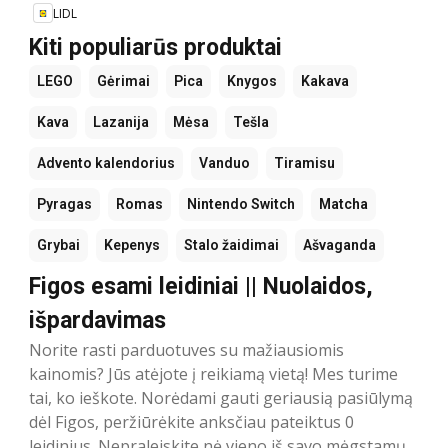
LIDL
Kiti populiarūs produktai
LEGO
Gėrimai
Pica
Knygos
Kakava
Kava
Lazanija
Mėsa
Tešla
Advento kalendorius
Vanduo
Tiramisu
Pyragas
Romas
Nintendo Switch
Matcha
Grybai
Kepenys
Stalo žaidimai
Ašvaganda
Figos esami leidiniai || Nuolaidos,
išpardavimas
Norite rasti parduotuves su mažiausiomis
kainomis? Jūs atėjote į reikiamą vietą! Mes turime
tai, ko ieškote. Norėdami gauti geriausią pasiūlymą
dėl Figos, peržiūrėkite anksčiau pateiktus 0
leidinius. Nepraleiskite nė vieno iš savo mėgstamų