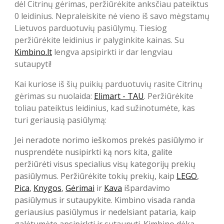
dėl Citrinų gėrimas, peržiūrėkite anksčiau pateiktus
0 leidinius. Nepraleiskite nė vieno iš savo mėgstamų
Lietuvos parduotuvių pasiūlymų. Tiesiog
peržiūrėkite leidinius ir palyginkite kainas. Su
Kimbino.lt
lengva apsipirkti ir dar lengviau
sutaupyti!
Kai kuriose iš šių puikių parduotuvių rasite Citrinų
gėrimas su nuolaida:
Elimart - TAU
. Peržiūrėkite
toliau pateiktus leidinius, kad sužinotumėte, kas
turi geriausią pasiūlymą:
Jei neradote norimo ieškomos prekės pasiūlymo ir
nusprendėte nusipirkti ką nors kita, galite
peržiūrėti visus specialius visų kategorijų prekių
pasiūlymus. Peržiūrėkite tokių prekių, kaip
LEGO
,
Pica
,
Knygos
,
Gėrimai
ir
Kava
išpardavimo
pasiūlymus ir sutaupykite. Kimbino visada randa
geriausius pasiūlymus ir nedelsiant pataria, kaip