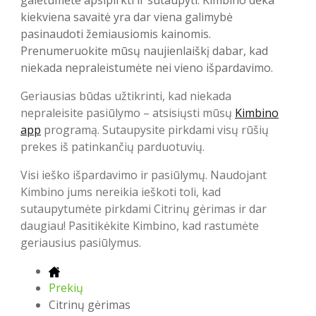
galėtumėte apsipirkti ir sutaupyti. Kimbino dėka
kiekviena savaitė yra dar viena galimybė
pasinaudoti žemiausiomis kainomis.
Prenumeruokite mūsų naujienlaiškį dabar, kad
niekada nepraleistumėte nei vieno išpardavimo.
Geriausias būdas užtikrinti, kad niekada
nepraleisite pasiūlymo – atsisiųsti mūsų
Kimbino
app
programą. Sutaupysite pirkdami visų rūšių
prekes iš patinkančių parduotuvių.
Visi ieško išpardavimo ir pasiūlymų. Naudojant
Kimbino jums nereikia ieškoti toli, kad
sutaupytumėte pirkdami Citrinų gėrimas ir dar
daugiau! Pasitikėkite Kimbino, kad rastumėte
geriausius pasiūlymus.
Prekių
Citrinų gėrimas