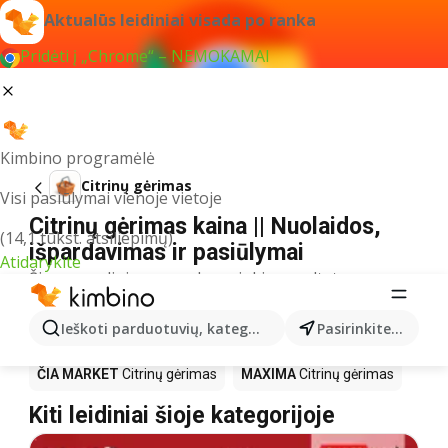
Aktualūs leidiniai visada po ranka
Pridėti į „Chrome“ – NEMOKAMAI
Kimbino programėlė
Citrinų gėrimas
Visi pasiūlymai vienoje vietoje
Citrinų gėrimas kaina || Nuolaidos,
(14,1 tūkst. atsiliepimų)
išpardavimas ir pasiūlymai
Atidarykite
Šiuo pavadinimu neradome jokių rezultatų
Akcija Citrinų gėrimas – kur
Ieškoti parduotuvių, kategorijų, produktų...
Pasirinkite miestą
nusipirkti?
ČIA MARKET
Citrinų gėrimas
MAXIMA
Citrinų gėrimas
Kiti leidiniai šioje kategorijoje