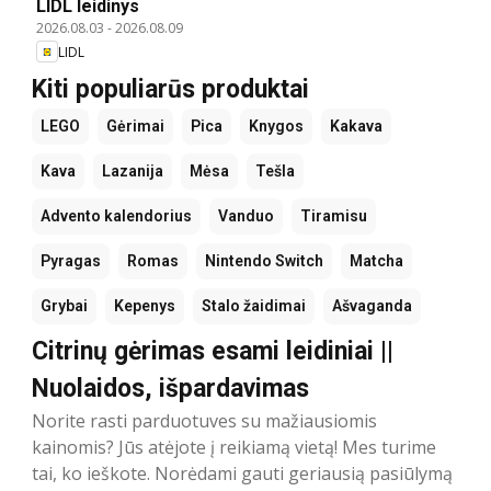
LIDL leidinys
2026.08.03
-
2026.08.09
LIDL
Kiti populiarūs produktai
LEGO
Gėrimai
Pica
Knygos
Kakava
Kava
Lazanija
Mėsa
Tešla
Advento kalendorius
Vanduo
Tiramisu
Pyragas
Romas
Nintendo Switch
Matcha
Grybai
Kepenys
Stalo žaidimai
Ašvaganda
Citrinų gėrimas esami leidiniai ||
Nuolaidos, išpardavimas
Norite rasti parduotuves su mažiausiomis
kainomis? Jūs atėjote į reikiamą vietą! Mes turime
tai, ko ieškote. Norėdami gauti geriausią pasiūlymą