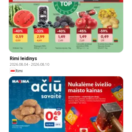
Rimi leidinys
2026.08.04
-
2026.08.10
Rimi