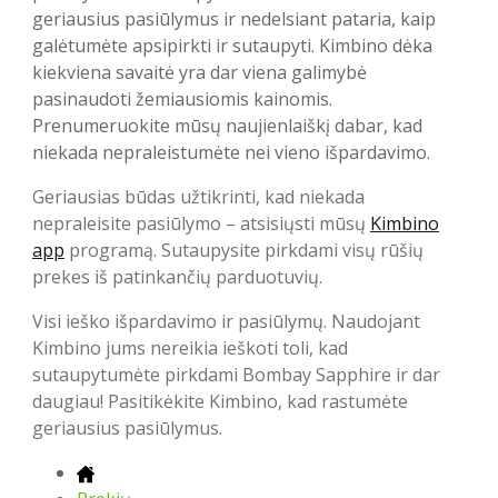
geriausius pasiūlymus ir nedelsiant pataria, kaip
galėtumėte apsipirkti ir sutaupyti. Kimbino dėka
kiekviena savaitė yra dar viena galimybė
pasinaudoti žemiausiomis kainomis.
Prenumeruokite mūsų naujienlaiškį dabar, kad
niekada nepraleistumėte nei vieno išpardavimo.
Geriausias būdas užtikrinti, kad niekada
nepraleisite pasiūlymo – atsisiųsti mūsų
Kimbino
app
programą. Sutaupysite pirkdami visų rūšių
prekes iš patinkančių parduotuvių.
Visi ieško išpardavimo ir pasiūlymų. Naudojant
Kimbino jums nereikia ieškoti toli, kad
sutaupytumėte pirkdami Bombay Sapphire ir dar
daugiau! Pasitikėkite Kimbino, kad rastumėte
geriausius pasiūlymus.