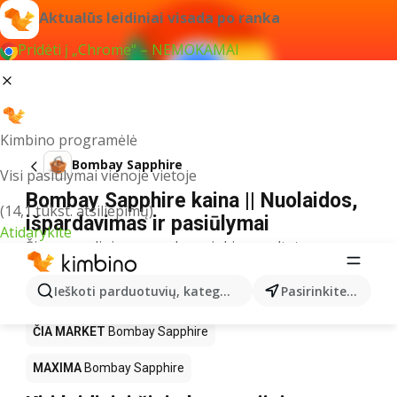
Aktualūs leidiniai visada po ranka
Pridėti į „Chrome“ – NEMOKAMAI
Kimbino programėlė
Bombay Sapphire
Visi pasiūlymai vienoje vietoje
Bombay Sapphire kaina || Nuolaidos,
(14,1 tūkst. atsiliepimų)
išpardavimas ir pasiūlymai
Atidarykite
Šiuo pavadinimu neradome jokių rezultatų
Akcija Bombay Sapphire – kur
Ieškoti parduotuvių, kategorijų, produktų...
Pasirinkite miestą
nusipirkti?
ČIA MARKET
Bombay Sapphire
MAXIMA
Bombay Sapphire