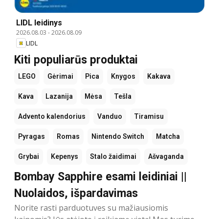
LIDL leidinys
2026.08.03
-
2026.08.09
LIDL
Kiti populiarūs produktai
LEGO
Gėrimai
Pica
Knygos
Kakava
Kava
Lazanija
Mėsa
Tešla
Advento kalendorius
Vanduo
Tiramisu
Pyragas
Romas
Nintendo Switch
Matcha
Grybai
Kepenys
Stalo žaidimai
Ašvaganda
Bombay Sapphire esami leidiniai ||
Nuolaidos, išpardavimas
Norite rasti parduotuves su mažiausiomis