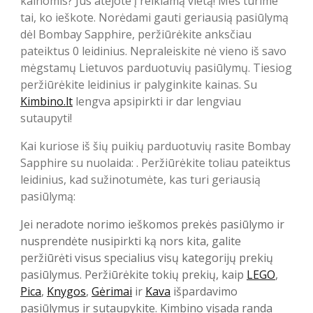
kainomis? Jūs atėjote į reikiamą vietą! Mes turime
tai, ko ieškote. Norėdami gauti geriausią pasiūlymą
dėl Bombay Sapphire, peržiūrėkite anksčiau
pateiktus 0 leidinius. Nepraleiskite nė vieno iš savo
mėgstamų Lietuvos parduotuvių pasiūlymų. Tiesiog
peržiūrėkite leidinius ir palyginkite kainas. Su
Kimbino.lt
lengva apsipirkti ir dar lengviau
sutaupyti!
Kai kuriose iš šių puikių parduotuvių rasite Bombay
Sapphire su nuolaida: . Peržiūrėkite toliau pateiktus
leidinius, kad sužinotumėte, kas turi geriausią
pasiūlymą:
Jei neradote norimo ieškomos prekės pasiūlymo ir
nusprendėte nusipirkti ką nors kita, galite
peržiūrėti visus specialius visų kategorijų prekių
pasiūlymus. Peržiūrėkite tokių prekių, kaip
LEGO
,
Pica
,
Knygos
,
Gėrimai
ir
Kava
išpardavimo
pasiūlymus ir sutaupykite. Kimbino visada randa