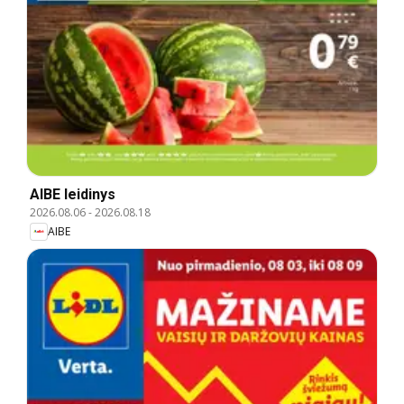
AIBE leidinys
2026.08.06
-
2026.08.18
AIBE