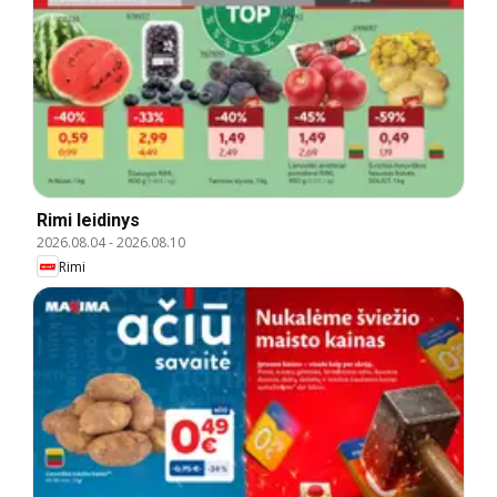
Rimi leidinys
2026.08.04
-
2026.08.10
Rimi