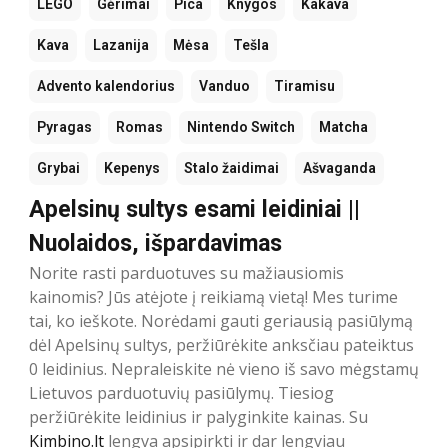
LEGO
Gėrimai
Pica
Knygos
Kakava
Kava
Lazanija
Mėsa
Tešla
Advento kalendorius
Vanduo
Tiramisu
Pyragas
Romas
Nintendo Switch
Matcha
Grybai
Kepenys
Stalo žaidimai
Ašvaganda
Apelsinų sultys esami leidiniai ||
Nuolaidos, išpardavimas
Norite rasti parduotuves su mažiausiomis
kainomis? Jūs atėjote į reikiamą vietą! Mes turime
tai, ko ieškote. Norėdami gauti geriausią pasiūlymą
dėl Apelsinų sultys, peržiūrėkite anksčiau pateiktus
0 leidinius. Nepraleiskite nė vieno iš savo mėgstamų
Lietuvos parduotuvių pasiūlymų. Tiesiog
peržiūrėkite leidinius ir palyginkite kainas. Su
Kimbino.lt
lengva apsipirkti ir dar lengviau