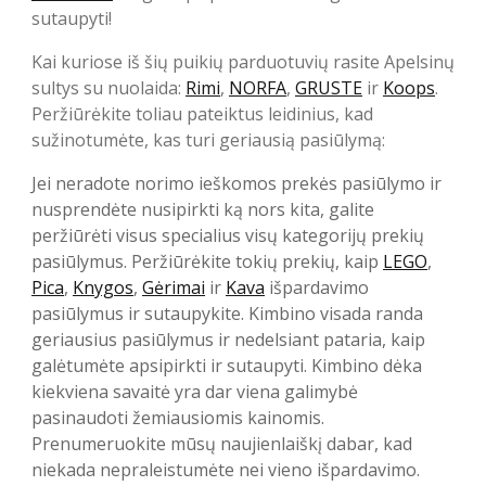
sutaupyti!
Kai kuriose iš šių puikių parduotuvių rasite Apelsinų
sultys su nuolaida:
Rimi
,
NORFA
,
GRUSTE
ir
Koops
.
Peržiūrėkite toliau pateiktus leidinius, kad
sužinotumėte, kas turi geriausią pasiūlymą:
Jei neradote norimo ieškomos prekės pasiūlymo ir
nusprendėte nusipirkti ką nors kita, galite
peržiūrėti visus specialius visų kategorijų prekių
pasiūlymus. Peržiūrėkite tokių prekių, kaip
LEGO
,
Pica
,
Knygos
,
Gėrimai
ir
Kava
išpardavimo
pasiūlymus ir sutaupykite. Kimbino visada randa
geriausius pasiūlymus ir nedelsiant pataria, kaip
galėtumėte apsipirkti ir sutaupyti. Kimbino dėka
kiekviena savaitė yra dar viena galimybė
pasinaudoti žemiausiomis kainomis.
Prenumeruokite mūsų naujienlaiškį dabar, kad
niekada nepraleistumėte nei vieno išpardavimo.