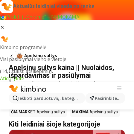
Aktualūs leidiniai visada po ranka
Pridėti į „Chrome“ – NEMOKAMAI
Kimbino programėlė
Apelsinų sultys
Visi pasiūlymai vienoje vietoje
Apelsinų sultys kaina || Nuolaidos,
(14,1 tūkst. atsiliepimų)
išpardavimas ir pasiūlymai
Atidarykite
Šiuo pavadinimu neradome jokių rezultatų
Akcija Apelsinų sultys – kur
Ieškoti parduotuvių, kategorijų, produktų...
Pasirinkite miestą
nusipirkti?
ČIA MARKET
Apelsinų sultys
MAXIMA
Apelsinų sultys
Kiti leidiniai šioje kategorijoje