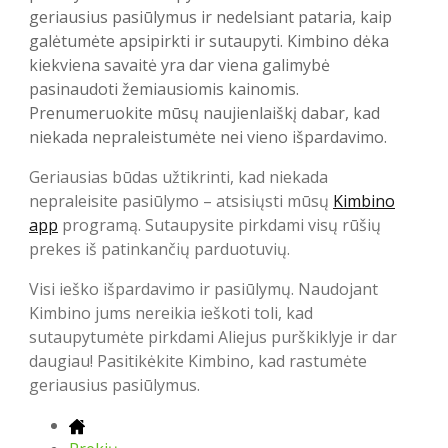
geriausius pasiūlymus ir nedelsiant pataria, kaip
galėtumėte apsipirkti ir sutaupyti. Kimbino dėka
kiekviena savaitė yra dar viena galimybė
pasinaudoti žemiausiomis kainomis.
Prenumeruokite mūsų naujienlaiškį dabar, kad
niekada nepraleistumėte nei vieno išpardavimo.
Geriausias būdas užtikrinti, kad niekada
nepraleisite pasiūlymo – atsisiųsti mūsų
Kimbino
app
programą. Sutaupysite pirkdami visų rūšių
prekes iš patinkančių parduotuvių.
Visi ieško išpardavimo ir pasiūlymų. Naudojant
Kimbino jums nereikia ieškoti toli, kad
sutaupytumėte pirkdami Aliejus purškiklyje ir dar
daugiau! Pasitikėkite Kimbino, kad rastumėte
geriausius pasiūlymus.