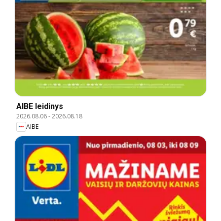
AIBE leidinys
2026.08.06
-
2026.08.18
AIBE