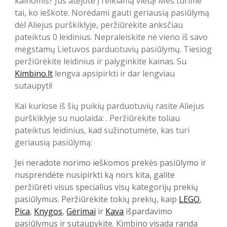
kainomis? Jūs atėjote į reikiamą vietą! Mes turime
tai, ko ieškote. Norėdami gauti geriausią pasiūlymą
dėl Aliejus purškiklyje, peržiūrėkite anksčiau
pateiktus 0 leidinius. Nepraleiskite nė vieno iš savo
mėgstamų Lietuvos parduotuvių pasiūlymų. Tiesiog
peržiūrėkite leidinius ir palyginkite kainas. Su
Kimbino.lt
lengva apsipirkti ir dar lengviau
sutaupyti!
Kai kuriose iš šių puikių parduotuvių rasite Aliejus
purškiklyje su nuolaida: . Peržiūrėkite toliau
pateiktus leidinius, kad sužinotumėte, kas turi
geriausią pasiūlymą:
Jei neradote norimo ieškomos prekės pasiūlymo ir
nusprendėte nusipirkti ką nors kita, galite
peržiūrėti visus specialius visų kategorijų prekių
pasiūlymus. Peržiūrėkite tokių prekių, kaip
LEGO
,
Pica
,
Knygos
,
Gėrimai
ir
Kava
išpardavimo
pasiūlymus ir sutaupykite. Kimbino visada randa