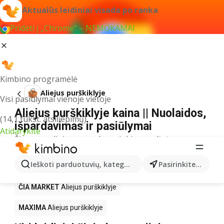
Aktualūs leidiniai visada po ranka
Pridėti į „Chrome“ – NEMOKAMAI
Kimbino programėlė
Aliejus purškiklyje
Visi pasiūlymai vienoje vietoje
Aliejus purškiklyje kaina || Nuolaidos,
(14,1 tūkst. atsiliepimų)
išpardavimas ir pasiūlymai
Atidarykite
Šiuo pavadinimu neradome jokių rezultatų
Akcija Aliejus purškiklyje – kur
Ieškoti parduotuvių, kategorijų, produktų...
Pasirinkite miestą
nusipirkti?
ČIA MARKET
Aliejus purškiklyje
MAXIMA
Aliejus purškiklyje