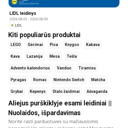
LIDL leidinys
2026.08.03
-
2026.08.09
LIDL
Kiti populiarūs produktai
LEGO
Gėrimai
Pica
Knygos
Kakava
Kava
Lazanija
Mėsa
Tešla
Advento kalendorius
Vanduo
Tiramisu
Pyragas
Romas
Nintendo Switch
Matcha
Grybai
Kepenys
Stalo žaidimai
Ašvaganda
Aliejus purškiklyje esami leidiniai ||
Nuolaidos, išpardavimas
Norite rasti parduotuves su mažiausiomis