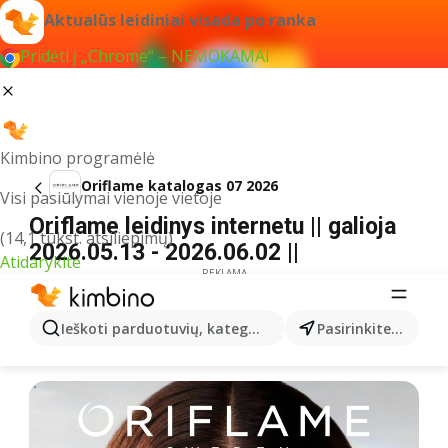
Aktualūs leidiniai visada po ranka
Pridėti į „Chrome“ – NEMOKAMAI
Kimbino programėlė
Oriflame katalogas 07 2026
Visi pasiūlymai vienoje vietoje
Oriflame leidinys internetu || galioja
(14,1 tūkst. atsiliepimų)
2026.05.13 - 2026.06.02 ||
Atidarykite
REKLAMA
Ieškoti parduotuvių, kategorijų, produktų...
Pasirinkite miestą