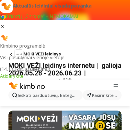
Aktualūs leidiniai visada po ranka
Pridėti į „Chrome“ – NEMOKAMAI
Kimbino programėlė
MOKI VEŽI leidinys
Visi pasiūlymai vienoje vietoje
MOKI VEŽI leidinys internetu || galioja
(14,1 tūkst. atsiliepimų)
2026.05.28 - 2026.06.23 ||
Atidarykite
REKLAMA
Ieškoti parduotuvių, kategorijų, produktų...
Pasirinkite miestą