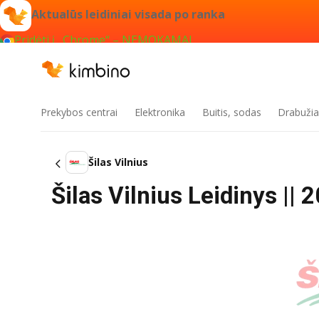
Aktualūs leidiniai visada po ranka
Pridėti į „Chrome“ – NEMOKAMAI
Prekybos centrai
Elektronika
Buitis, sodas
Drabužiai
Šilas Vilnius
Šilas Vilnius Leidinys || 