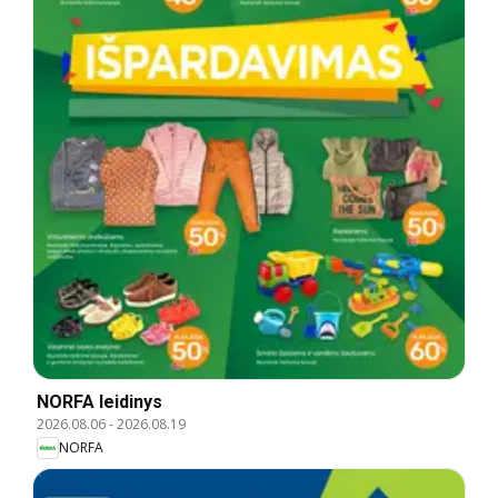
NORFA leidinys
2026.08.06
-
2026.08.19
NORFA