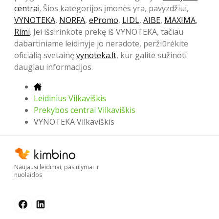
centrai
. Šios kategorijos įmonės yra, pavyzdžiui,
VYNOTEKA
,
NORFA
,
ePromo
,
LIDL
,
AIBE
,
MAXIMA
,
Rimi
. Jei išsirinkote prekę iš VYNOTEKA, tačiau
dabartiniame leidinyje jo neradote, peržiūrėkite
oficialią svetainę
vynoteka.lt
, kur galite sužinoti
daugiau informacijos.
Leidinius Vilkaviškis
Prekybos centrai Vilkaviškis
VYNOTEKA Vilkaviškis
Naujausi leidiniai, pasiūlymai ir
nuolaidos