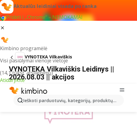
Aktualūs leidiniai visada po ranka
Pridėti į „Chrome“ – NEMOKAMAI
Kimbino programėlė
VYNOTEKA Vilkaviškis
Visi pasiūlymai vienoje vietoje
VYNOTEKA Vilkaviškis Leidinys ||
(14,1 tūkst. atsiliepimų)
2026.08.03 || akcijos
Atidarykite
REKLAMA
Ieškoti parduotuvių, kategorijų, produktų...