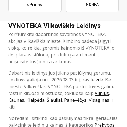
ePromo
NORFA
VYNOTEKA Vilkaviškis Leidinys
Peržiūrėkite dabartines savaitines VYNOTEKA
akcijas Vilkaviškis mieste. Kimbino padeda įsigyti
viską, ko reikia, geromis kainomis iš VYNOTEKA, o
dėl plataus siūlomų produktų asortimento,
neišeisite tuščiomis rankomis.
Dabartinis leidinys jus įtikins pasiūlymų gerumu.
Leidinys galioja nuo 2026.08.03 ir jį rasite
zde
. Be
miesto Vilkaviškis, VYNOTEKA parduotuves galima
rasti ir kituose miestuose, tokiuose kaip
Vilnius
,
Kaunas
,
Klaipėda
,
Šiauliai
,
Panevėžys
,
Visaginas
ir
kiti.
Norėdami įsitikinti, kad pasiūlymas tikrai geriausias,
palyginkite leidinių kainas iš kategorijos
Prekybos