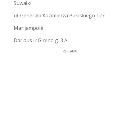
Suwałki
uł. Generała Kazimierza Pułaskiego 127
Marijampolė
Dariaus ir Girėno g. 3 A
REKLAMA