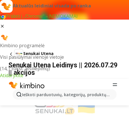
Aktualūs leidiniai visada po ranka
Pridėti į „Chrome“ – NEMOKAMAI
Kimbino programėlė
Senukai Utena
Visi pasiūlymai vienoje vietoje
Senukai Utena Leidinys || 2026.07.29
(14,1 tūkst. atsiliepimų)
|| akcijos
Atidarykite
REKLAMA
Ieškoti parduotuvių, kategorijų, produktų...