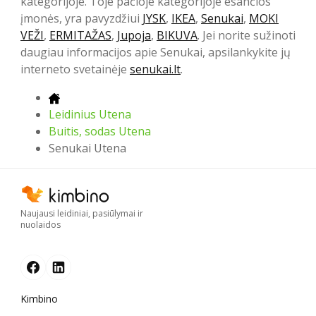
kategorijoje. Toje pačioje kategorijoje esančios
įmonės, yra pavyzdžiui
JYSK
,
IKEA
,
Senukai
,
MOKI
VEŽI
,
ERMITAŽAS
,
Jupoja
,
BIKUVA
. Jei norite sužinoti
daugiau informacijos apie Senukai, apsilankykite jų
interneto svetainėje
senukai.lt
.
Leidinius Utena
Buitis, sodas Utena
Senukai Utena
Naujausi leidiniai, pasiūlymai ir
nuolaidos
Kimbino