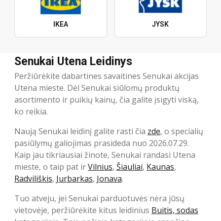
IKEA
JYSK
Senukai Utena Leidinys
Peržiūrėkite dabartines savaitines Senukai akcijas
Utena mieste. Dėl Senukai siūlomų produktų
asortimento ir puikių kainų, čia galite įsigyti viską,
ko reikia.
Naują Senukai leidinį galite rasti čia
zde
, o specialių
pasiūlymų galiojimas prasideda nuo 2026.07.29.
Kaip jau tikriausiai žinote, Senukai randasi Utena
mieste, o taip pat ir
Vilnius
,
Šiauliai
,
Kaunas
,
Radviliškis
,
Jurbarkas
,
Jonava
.
Tuo atveju, jei Senukai parduotuvės nėra jūsų
vietovėje, peržiūrėkite kitus leidinius
Buitis, sodas