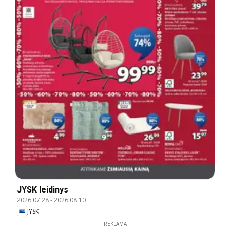
JYSK leidinys
2026.07.28
-
2026.08.10
JYSK
REKLAMA