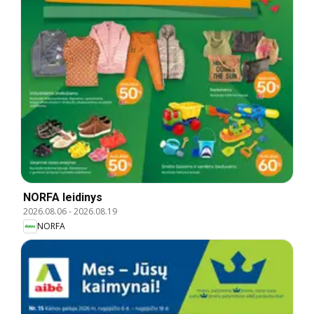
NORFA leidinys
2026.08.06
-
2026.08.19
NORFA