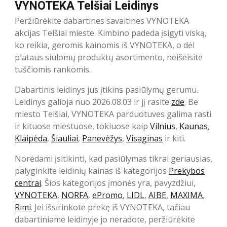
VYNOTEKA Telšiai Leidinys
Peržiūrėkite dabartines savaitines VYNOTEKA
akcijas Telšiai mieste. Kimbino padeda įsigyti viską,
ko reikia, geromis kainomis iš VYNOTEKA, o dėl
plataus siūlomų produktų asortimento, neišeisite
tuščiomis rankomis.
Dabartinis leidinys jus įtikins pasiūlymų gerumu.
Leidinys galioja nuo 2026.08.03 ir jį rasite
zde
. Be
miesto Telšiai, VYNOTEKA parduotuves galima rasti
ir kituose miestuose, tokiuose kaip
Vilnius
,
Kaunas
,
Klaipėda
,
Šiauliai
,
Panevėžys
,
Visaginas
ir kiti.
Norėdami įsitikinti, kad pasiūlymas tikrai geriausias,
palyginkite leidinių kainas iš kategorijos
Prekybos
centrai
. Šios kategorijos įmonės yra, pavyzdžiui,
VYNOTEKA
,
NORFA
,
ePromo
,
LIDL
,
AIBE
,
MAXIMA
,
Rimi
. Jei išsirinkote prekę iš VYNOTEKA, tačiau
dabartiniame leidinyje jo neradote, peržiūrėkite