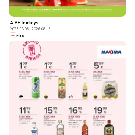
AIBE leidinys
2026.08.06
-
2026.08.18
AIBE