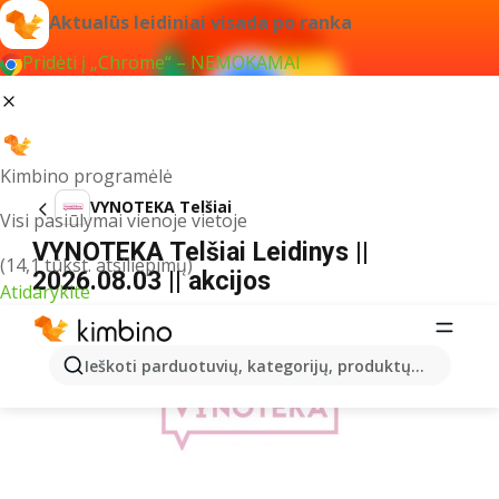
Aktualūs leidiniai visada po ranka
Pridėti į „Chrome“ – NEMOKAMAI
Kimbino programėlė
VYNOTEKA Telšiai
Visi pasiūlymai vienoje vietoje
VYNOTEKA Telšiai Leidinys ||
(14,1 tūkst. atsiliepimų)
2026.08.03 || akcijos
Atidarykite
REKLAMA
Ieškoti parduotuvių, kategorijų, produktų...