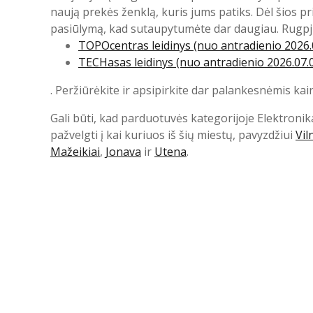
naują prekės ženklą, kuris jums patiks. Dėl šios 
pasiūlymą, kad sutaupytumėte dar daugiau. Rugpj
TOPOcentras leidinys (nuo antradienio 2026.
TECHasas leidinys (nuo antradienio 2026.07.
. Peržiūrėkite ir apsipirkite dar palankesnėmis kai
Gali būti, kad parduotuvės kategorijoje Elektronik
pažvelgti į kai kuriuos iš šių miestų, pavyzdžiui
Vil
Mažeikiai
,
Jonava
ir
Utena
.