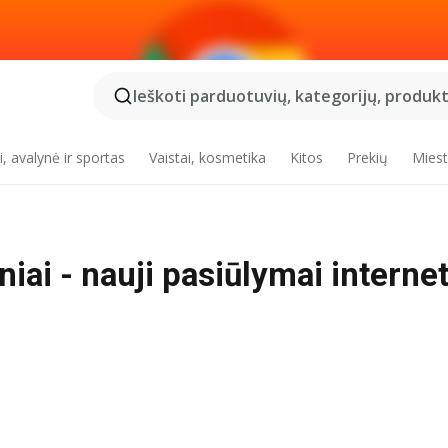
Ieškoti parduotuvių, kategorijų, produktų
, avalynė ir sportas
Vaistai, kosmetika
Kitos
Prekių
Miest
iniai - nauji pasiūlymai interne