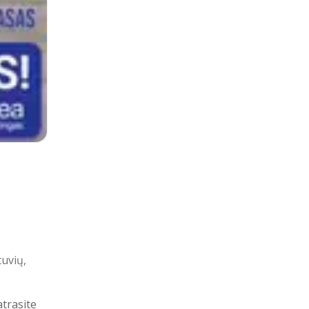
tuvių,
atrasite