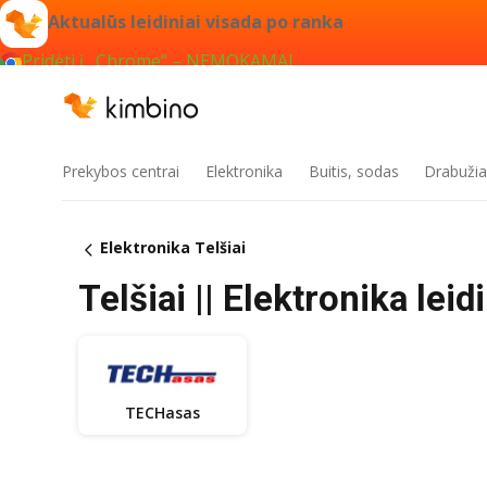
Aktualūs leidiniai visada po ranka
Pridėti į „Chrome“ – NEMOKAMAI
Prekybos centrai
Elektronika
Buitis, sodas
Drabužiai
Elektronika Telšiai
Telšiai || Elektronika leid
TECHasas