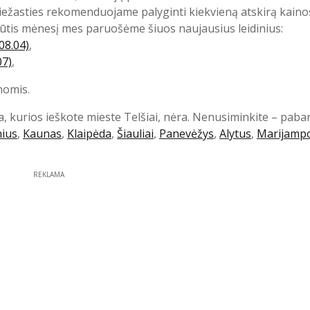
priežasties rekomenduojame palyginti kiekvieną atskirą kaino
ūtis mėnesį mes paruošėme šiuos naujausius leidinius:
08.04)
,
07)
,
nomis.
a, kurios ieškote mieste Telšiai, nėra. Nenusiminkite – paba
nius
,
Kaunas
,
Klaipėda
,
Šiauliai
,
Panevėžys
,
Alytus
,
Marijamp
REKLAMA