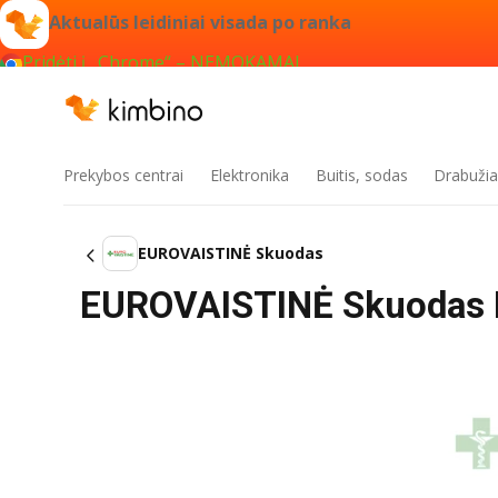
Aktualūs leidiniai visada po ranka
Pridėti į „Chrome“ – NEMOKAMAI
Prekybos centrai
Elektronika
Buitis, sodas
Drabužiai
EUROVAISTINĖ Skuodas
EUROVAISTINĖ Skuodas Lei