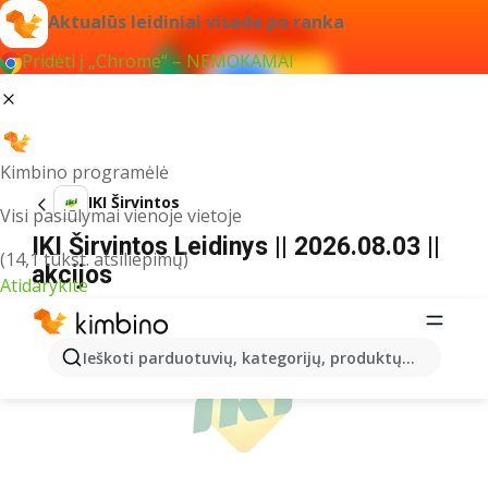
Aktualūs leidiniai visada po ranka
Pridėti į „Chrome“ – NEMOKAMAI
Kimbino programėlė
IKI Širvintos
Visi pasiūlymai vienoje vietoje
IKI Širvintos Leidinys || 2026.08.03 ||
(14,1 tūkst. atsiliepimų)
akcijos
Atidarykite
REKLAMA
Ieškoti parduotuvių, kategorijų, produktų...