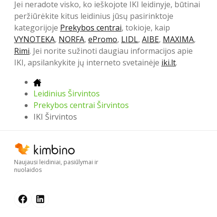
Jei neradote visko, ko ieškojote IKI leidinyje, būtinai
peržiūrėkite kitus leidinius jūsų pasirinktoje
kategorijoje
Prekybos centrai
, tokioje, kaip
VYNOTEKA
,
NORFA
,
ePromo
,
LIDL
,
AIBE
,
MAXIMA
,
Rimi
. Jei norite sužinoti daugiau informacijos apie
IKI, apsilankykite jų interneto svetainėje
iki.lt
.
Leidinius Širvintos
Prekybos centrai Širvintos
IKI Širvintos
Naujausi leidiniai, pasiūlymai ir
nuolaidos