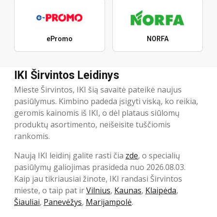
ePromo
NORFA
IKI Širvintos Leidinys
Mieste Širvintos, IKI šią savaitė pateikė naujus
pasiūlymus. Kimbino padeda įsigyti viską, ko reikia,
geromis kainomis iš IKI, o dėl plataus siūlomų
produktų asortimento, neišeisite tuščiomis
rankomis.
Naują IKI leidinį galite rasti čia
zde
, o specialių
pasiūlymų galiojimas prasideda nuo 2026.08.03.
Kaip jau tikriausiai žinote, IKI randasi Širvintos
mieste, o taip pat ir
Vilnius
,
Kaunas
,
Klaipėda
,
Šiauliai
,
Panevėžys
,
Marijampolė
.