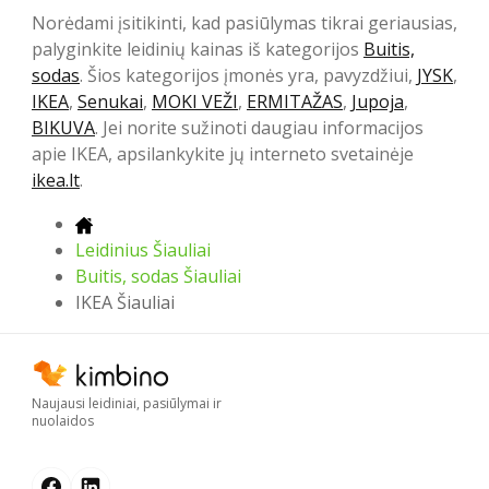
Norėdami įsitikinti, kad pasiūlymas tikrai geriausias,
palyginkite leidinių kainas iš kategorijos
Buitis,
sodas
. Šios kategorijos įmonės yra, pavyzdžiui,
JYSK
,
IKEA
,
Senukai
,
MOKI VEŽI
,
ERMITAŽAS
,
Jupoja
,
BIKUVA
. Jei norite sužinoti daugiau informacijos
apie IKEA, apsilankykite jų interneto svetainėje
ikea.lt
.
Leidinius Šiauliai
Buitis, sodas Šiauliai
IKEA Šiauliai
Naujausi leidiniai, pasiūlymai ir
nuolaidos