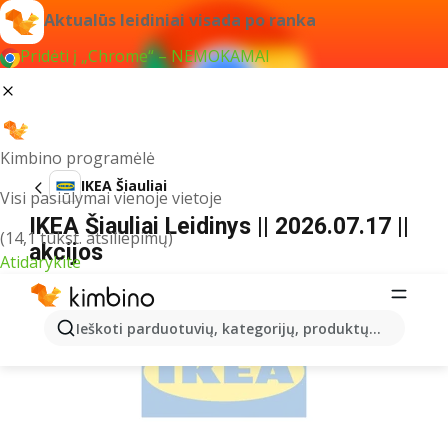
Aktualūs leidiniai visada po ranka
Pridėti į „Chrome“ – NEMOKAMAI
Kimbino programėlė
IKEA Šiauliai
Visi pasiūlymai vienoje vietoje
IKEA Šiauliai Leidinys || 2026.07.17 ||
(14,1 tūkst. atsiliepimų)
akcijos
Atidarykite
REKLAMA
Ieškoti parduotuvių, kategorijų, produktų...