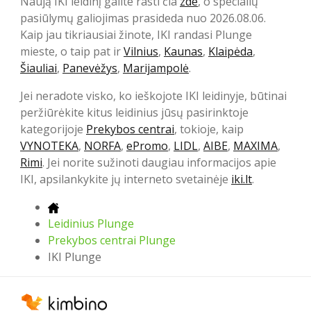
Naują IKI leidinį galite rasti čia
zde
, o specialių
pasiūlymų galiojimas prasideda nuo 2026.08.06.
Kaip jau tikriausiai žinote, IKI randasi Plunge
mieste, o taip pat ir
Vilnius
,
Kaunas
,
Klaipėda
,
Šiauliai
,
Panevėžys
,
Marijampolė
.
Jei neradote visko, ko ieškojote IKI leidinyje, būtinai
peržiūrėkite kitus leidinius jūsų pasirinktoje
kategorijoje
Prekybos centrai
, tokioje, kaip
VYNOTEKA
,
NORFA
,
ePromo
,
LIDL
,
AIBE
,
MAXIMA
,
Rimi
. Jei norite sužinoti daugiau informacijos apie
IKI, apsilankykite jų interneto svetainėje
iki.lt
.
Leidinius Plunge
Prekybos centrai Plunge
IKI Plunge