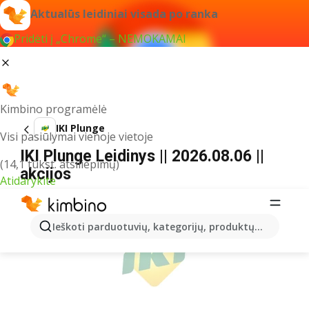
Aktualūs leidiniai visada po ranka
Pridėti į „Chrome“ – NEMOKAMAI
Kimbino programėlė
IKI Plunge
Visi pasiūlymai vienoje vietoje
IKI Plunge Leidinys || 2026.08.06 ||
(14,1 tūkst. atsiliepimų)
akcijos
Atidarykite
REKLAMA
Ieškoti parduotuvių, kategorijų, produktų...