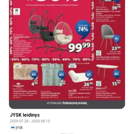
JYSK leidinys
2026.07.28
-
2026.08.10
JYSK