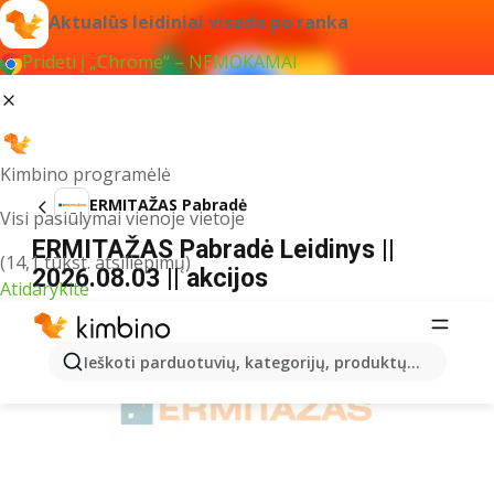
Aktualūs leidiniai visada po ranka
Pridėti į „Chrome“ – NEMOKAMAI
Kimbino programėlė
ERMITAŽAS Pabradė
Visi pasiūlymai vienoje vietoje
ERMITAŽAS Pabradė Leidinys ||
(14,1 tūkst. atsiliepimų)
2026.08.03 || akcijos
Atidarykite
REKLAMA
Ieškoti parduotuvių, kategorijų, produktų...