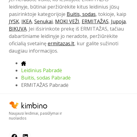
leidinyje, būtinai peržiūrėkite kitus leidinius jūsų
pasirinktoje kategorijoje
Buitis, sodas
, tokioje, kaip
JYSK
,
IKEA
,
Senukai
,
MOKI VEŽI
,
ERMITAŽAS
,
Jupoja
,
BIKUVA
. Jei išsirinkote prekę iš ERMITAŽAS, tačiau
dabartiniame leidinyje jo neradote, peržiūrėkite
oficialią svetainę
ermitazas.lt
, kur galite sužinoti
daugiau informacijos.
Leidinius Pabradė
Buitis, sodas Pabradė
ERMITAŽAS Pabradė
Naujausi leidiniai, pasiūlymai ir
nuolaidos