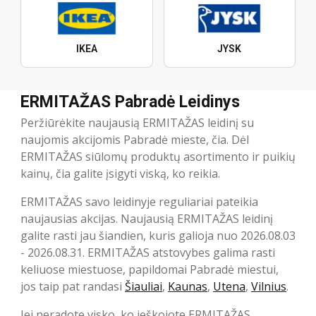
IKEA
JYSK
ERMITAŽAS Pabradė Leidinys
Peržiūrėkite naujausią ERMITAŽAS leidinį su
naujomis akcijomis Pabradė mieste, čia. Dėl
ERMITAŽAS siūlomų produktų asortimento ir puikių
kainų, čia galite įsigyti viską, ko reikia.
ERMITAŽAS savo leidinyje reguliariai pateikia
naujausias akcijas. Naujausią ERMITAŽAS leidinį
galite rasti jau šiandien, kuris galioja nuo 2026.08.03
- 2026.08.31. ERMITAŽAS atstovybes galima rasti
keliuose miestuose, papildomai Pabradė miestui,
jos taip pat randasi
Šiauliai
,
Kaunas
,
Utena
,
Vilnius
.
Jei neradote visko, ko ieškojote ERMITAŽAS