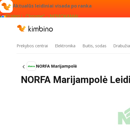
Aktualūs leidiniai visada po ranka
Pridėti į „Chrome“ – NEMOKAMAI
Prekybos centrai
Elektronika
Buitis, sodas
Drabužiai
NORFA Marijampolė
NORFA Marijampolė Leidin