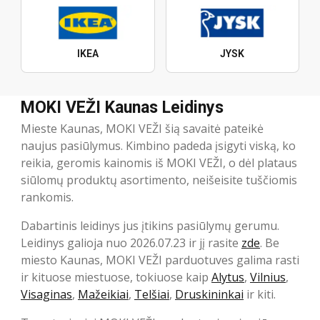
IKEA
JYSK
MOKI VEŽI Kaunas Leidinys
Mieste Kaunas, MOKI VEŽI šią savaitė pateikė
naujus pasiūlymus. Kimbino padeda įsigyti viską, ko
reikia, geromis kainomis iš MOKI VEŽI, o dėl plataus
siūlomų produktų asortimento, neišeisite tuščiomis
rankomis.
Dabartinis leidinys jus įtikins pasiūlymų gerumu.
Leidinys galioja nuo 2026.07.23 ir jį rasite
zde
. Be
miesto Kaunas, MOKI VEŽI parduotuves galima rasti
ir kituose miestuose, tokiuose kaip
Alytus
,
Vilnius
,
Visaginas
,
Mažeikiai
,
Telšiai
,
Druskininkai
ir kiti.