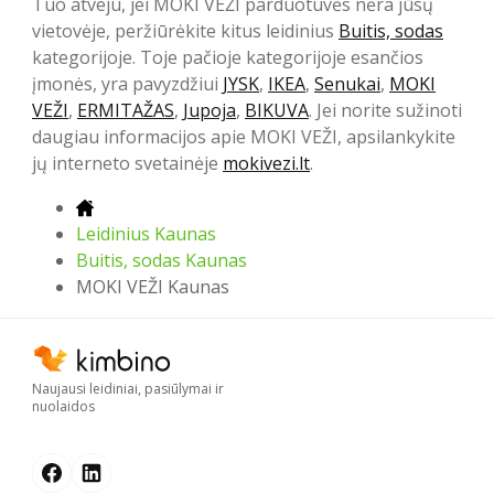
Tuo atveju, jei MOKI VEŽI parduotuvės nėra jūsų
vietovėje, peržiūrėkite kitus leidinius
Buitis, sodas
kategorijoje. Toje pačioje kategorijoje esančios
įmonės, yra pavyzdžiui
JYSK
,
IKEA
,
Senukai
,
MOKI
VEŽI
,
ERMITAŽAS
,
Jupoja
,
BIKUVA
. Jei norite sužinoti
daugiau informacijos apie MOKI VEŽI, apsilankykite
jų interneto svetainėje
mokivezi.lt
.
Leidinius Kaunas
Buitis, sodas Kaunas
MOKI VEŽI Kaunas
Naujausi leidiniai, pasiūlymai ir
nuolaidos