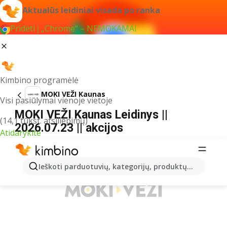
Aktualūs leidiniai visada po ranka
Pridėti į „Chrome“ – NEMOKAMAI
Kimbino programėlė
MOKI VEŽI Kaunas
Visi pasiūlymai vienoje vietoje
MOKI VEŽI Kaunas Leidinys ||
(14,1 tūkst. atsiliepimų)
2026.07.23 || akcijos
Atidarykite
REKLAMA
Ieškoti parduotuvių, kategorijų, produktų...