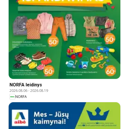
NORFA leidinys
2026.08.06
-
2026.08.19
NORFA