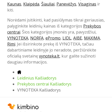
Kaunas
,
Klaipėda
,
Šiauliai
,
Panevėžys
,
Visaginas
ir
kiti.
Norėdami įsitikinti, kad pasiūlymas tikrai geriausias,
palyginkite leidinių kainas iš kategorijos
Prekybos
centrai
. Šios kategorijos įmonės yra, pavyzdžiui,
VYNOTEKA
,
NORFA
,
ePromo
,
LIDL
,
AIBE
,
MAXIMA
,
Rimi
. Jei išsirinkote prekę iš VYNOTEKA, tačiau
dabartiniame leidinyje jo neradote, peržiūrėkite
oficialią svetainę
vynoteka.lt
, kur galite sužinoti
daugiau informacijos.
Leidinius Kaišiadorys
Prekybos centrai Kaišiadorys
VYNOTEKA Kaišiadorys