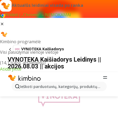
Aktualūs leidiniai visada po ranka
Pridėti į „Chrome“ – NEMOKAMAI
Kimbino programėlė
VYNOTEKA Kaišiadorys
Visi pasiūlymai vienoje vietoje
VYNOTEKA Kaišiadorys Leidinys ||
(14,1 tūkst. atsiliepimų)
2026.08.03 || akcijos
Atidarykite
REKLAMA
Ieškoti parduotuvių, kategorijų, produktų...