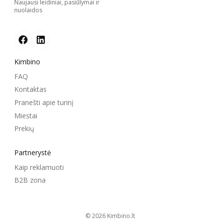
Naujausi leidiniai, pasiūlymai ir
nuolaidos
Kimbino
FAQ
Kontaktas
Pranešti apie turinį
Miestai
Prekių
Partnerystė
Kaip reklamuoti
B2B zona
© 2026
kimbino.lt