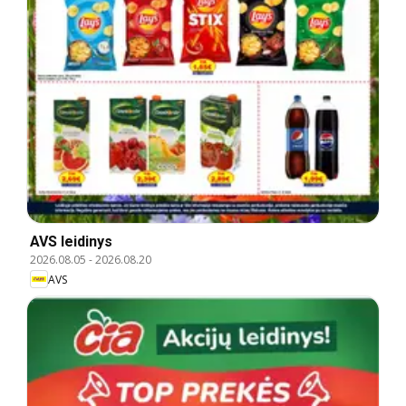
AVS leidinys
2026.08.05
-
2026.08.20
AVS