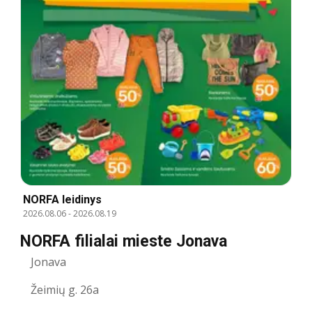
NORFA leidinys
2026.08.06
-
2026.08.19
NORFA filialai mieste Jonava
Jonava
Žeimių g. 26a