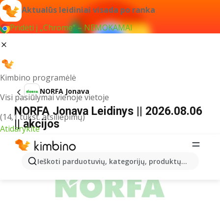
Aktualūs leidiniai visada po ranka
Pridėti į „Chrome“ – NEMOKAMAI
Kimbino programėlė
NORFA Jonava
Visi pasiūlymai vienoje vietoje
NORFA Jonava Leidinys || 2026.08.06
(14,1 tūkst. atsiliepimų)
|| akcijos
Atidarykite
REKLAMA
Ieškoti parduotuvių, kategorijų, produktų...