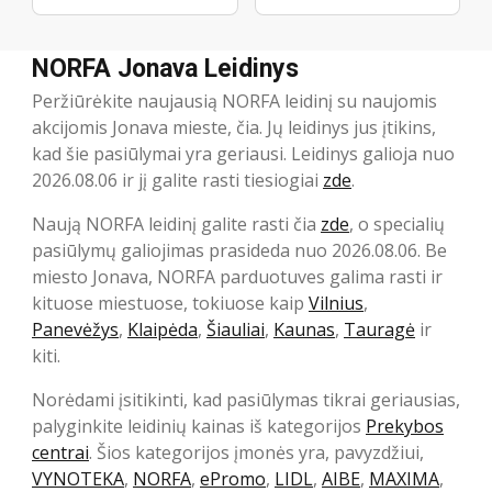
NORFA Jonava Leidinys
Peržiūrėkite naujausią NORFA leidinį su naujomis
akcijomis Jonava mieste, čia. Jų leidinys jus įtikins,
kad šie pasiūlymai yra geriausi. Leidinys galioja nuo
2026.08.06 ir jį galite rasti tiesiogiai
zde
.
Naują NORFA leidinį galite rasti čia
zde
, o specialių
pasiūlymų galiojimas prasideda nuo 2026.08.06. Be
miesto Jonava, NORFA parduotuves galima rasti ir
kituose miestuose, tokiuose kaip
Vilnius
,
Panevėžys
,
Klaipėda
,
Šiauliai
,
Kaunas
,
Tauragė
ir
kiti.
Norėdami įsitikinti, kad pasiūlymas tikrai geriausias,
palyginkite leidinių kainas iš kategorijos
Prekybos
centrai
. Šios kategorijos įmonės yra, pavyzdžiui,
VYNOTEKA
,
NORFA
,
ePromo
,
LIDL
,
AIBE
,
MAXIMA
,