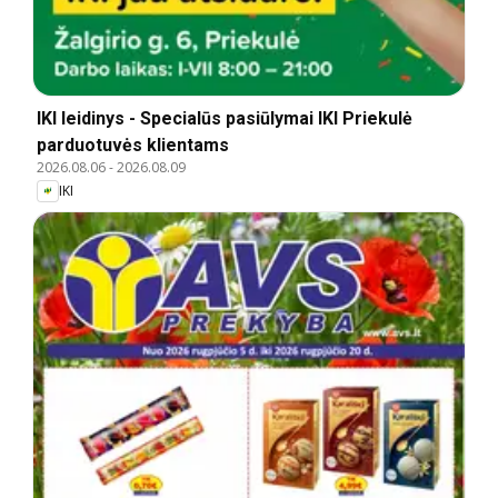
IKI leidinys - Specialūs pasiūlymai IKI Priekulė
parduotuvės klientams
2026.08.06
-
2026.08.09
IKI