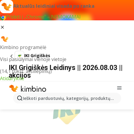
Aktualūs leidiniai visada po ranka
Pridėti į „Chrome“ – NEMOKAMAI
Kimbino programėlė
IKI Grigiškės
Visi pasiūlymai vienoje vietoje
IKI Grigiškės Leidinys || 2026.08.03 ||
(14,1 tūkst. atsiliepimų)
akcijos
Atidarykite
REKLAMA
Ieškoti parduotuvių, kategorijų, produktų...