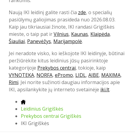
rankomis.
Naują IKI leidinį galite rasti čia
zde
, o specialių
pasiūlymų galiojimas prasideda nuo 2026.08.03.
Kaip jau tikriausiai žinote, IKI randasi Grigiškės
mieste, o taip pat ir
Vilnius
,
Kaunas
,
Klaipėda
,
Šiauliai
,
Panevėžys
,
Marijampolė
.
Jei neradote visko, ko ieškojote IKI leidinyje, būtinai
peržiūrėkite kitus leidinius jūsų pasirinktoje
kategorijoje
Prekybos centrai
, tokioje, kaip
VYNOTEKA
,
NORFA
,
ePromo
,
LIDL
,
AIBE
,
MAXIMA
,
Rimi
. Jei norite sužinoti daugiau informacijos apie
IKI, apsilankykite jų interneto svetainėje
iki.lt
.
Leidinius Grigiškės
Prekybos centrai Grigiškės
IKI Grigiškės