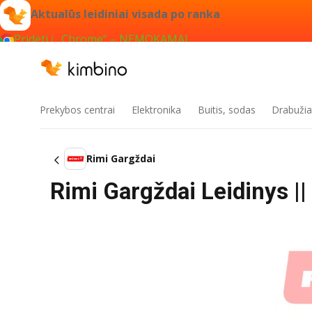
Aktualūs leidiniai visada po ranka
Pridėti į „Chrome“ – NEMOKAMAI
Prekybos centrai
Elektronika
Buitis, sodas
Drabužiai
Rimi Gargždai
Rimi Gargždai Leidinys ||