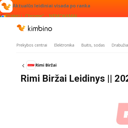
Aktualūs leidiniai visada po ranka
Pridėti į „Chrome“ – NEMOKAMAI
Prekybos centrai
Elektronika
Buitis, sodas
Drabužiai
Rimi Biržai
Rimi Biržai Leidinys || 20