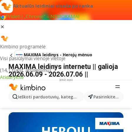
Aktualūs leidiniai visada po ranka
Pridėti į „Chrome“ – NEMOKAMAI
Kimbino programėlė
MAXIMA leidinys - Herojų mėnuo
Visi pasiūlymai vienoje vietoje
MAXIMA leidinys internetu || galioja
(14,1 tūkst. atsiliepimų)
2026.06.09 - 2026.07.06 ||
Atidarykite
REKLAMA
Ieškoti parduotuvių, kategorijų, produktų...
Pasirinkite miestą