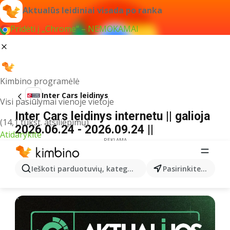
Aktualūs leidiniai visada po ranka
Pridėti į „Chrome“ – NEMOKAMAI
Kimbino programėlė
Inter Cars leidinys
Visi pasiūlymai vienoje vietoje
Inter Cars leidinys internetu || galioja
(14,1 tūkst. atsiliepimų)
2026.06.24 - 2026.09.24 ||
Atidarykite
REKLAMA
Ieškoti parduotuvių, kategorijų, produktų...
Pasirinkite miestą