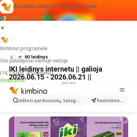
Aktualūs leidiniai visada po ranka
Pridėti į „Chrome“ – NEMOKAMAI
Kimbino programėlė
IKI leidinys
Visi pasiūlymai vienoje vietoje
IKI leidinys internetu || galioja
(14,1 tūkst. atsiliepimų)
2026.06.15 - 2026.06.21 ||
Atidarykite
REKLAMA
Ieškoti parduotuvių, kategorijų, produktų...
Pasirinkite miestą