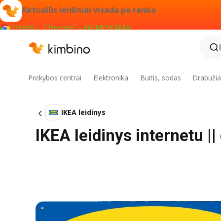
Aktualūs leidiniai visada po ranka
Pridėti į „Chrome“ – NEMOKAMAI
Prekybos centrai
Elektronika
Buitis, sodas
Drabužiai
IKEA leidinys
IKEA leidinys internetu ||