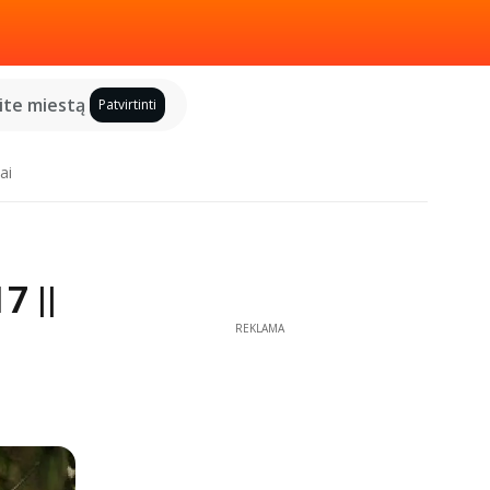
kite miestą
Patvirtinti
ai
7 ||
REKLAMA