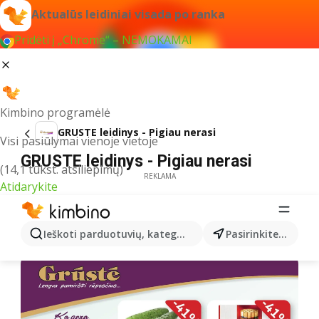
Aktualūs leidiniai visada po ranka
Pridėti į „Chrome“ – NEMOKAMAI
Kimbino programėlė
GRUSTE leidinys - Pigiau nerasi
Visi pasiūlymai vienoje vietoje
GRUSTE leidinys - Pigiau nerasi
(14,1 tūkst. atsiliepimų)
REKLAMA
Atidarykite
Ieškoti parduotuvių, kategorijų, produktų...
Pasirinkite miestą