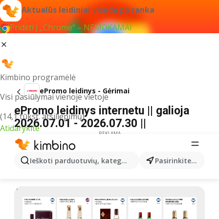
Aktualūs leidiniai visada po ranka
Pridėti į „Chrome“ – NEMOKAMAI
Kimbino programėlė
ePromo leidinys - Gėrimai
Visi pasiūlymai vienoje vietoje
ePromo leidinys internetu || galioja
(14,1 tūkst. atsiliepimų)
2026.07.01 - 2026.07.30 ||
Atidarykite
REKLAMA
Ieškoti parduotuvių, kategorijų, produktų...
Pasirinkite miestą