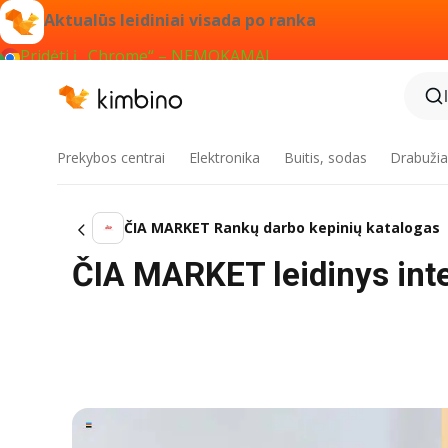
Aktualūs leidiniai visada po ranka
Pridėti į „Chrome“ – NEMOKAMAI
Prekybos centrai
Elektronika
Buitis, sodas
Drabužiai
ČIA MARKET Rankų darbo kepinių katalogas
ČIA MARKET leidinys inter