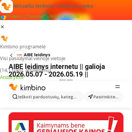
Aktualūs leidiniai visada po ranka
Pridėti į „Chrome“ – NEMOKAMAI
Kimbino programėlė
AIBE leidinys
Visi pasiūlymai vienoje vietoje
AIBE leidinys internetu || galioja
(14,1 tūkst. atsiliepimų)
2026.05.07 - 2026.05.19 ||
Atidarykite
REKLAMA
Ieškoti parduotuvių, kategorijų, produktų...
Pasirinkite miestą