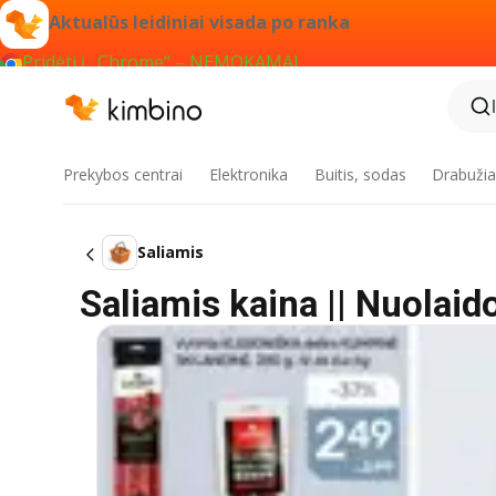
Aktualūs leidiniai visada po ranka
Pridėti į „Chrome“ – NEMOKAMAI
Prekybos centrai
Elektronika
Buitis, sodas
Drabužiai
Saliamis
Saliamis kaina || Nuolaid