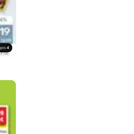
apis
4