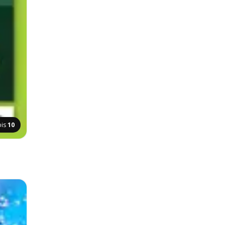
pis
10