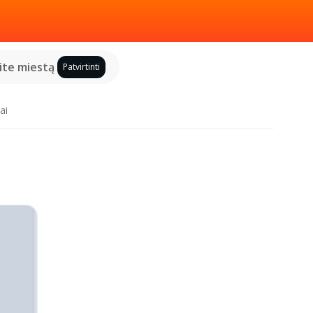
kite miestą
Patvirtinti
ai